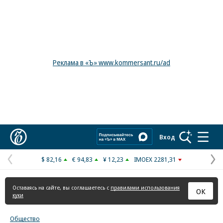
Реклама в «Ъ» www.kommersant.ru/ad
Коммерсантъ
Вход
$ 82,16
€ 94,83
¥ 12,23
IMOEX 2281,31
Предыдущая
С
страница
с
Оставаясь на сайте, вы соглашаетесь с
правилами использования
ОК
куки
Общество