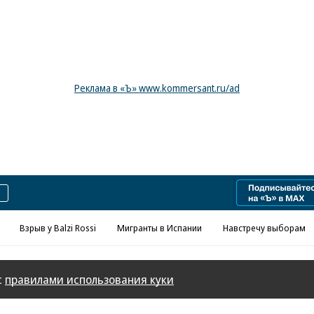
Реклама в «Ъ» www.kommersant.ru/ad
Взрыв у Balzi Rossi
Мигранты в Испании
Навстречу выборам
с
правилами использования куки