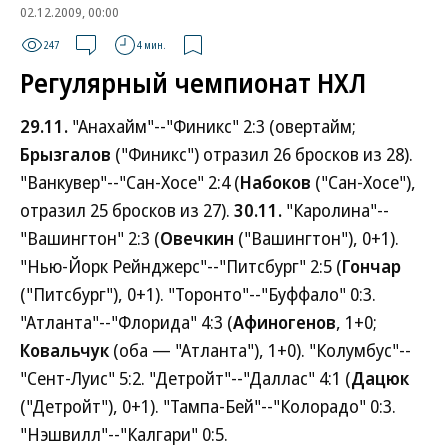
02.12.2009, 00:00
247
4 мин.
Регулярный чемпионат НХЛ
29.11.
"Анахайм"--"Финикс" 2:3 (овертайм;
Брызгалов
("Финикс") отразил 26 бросков из 28).
"Ванкувер"--"Сан-Хосе" 2:4 (
Набоков
("Сан-Хосе"),
отразил 25 бросков из 27).
30.11.
"Каролина"--
"Вашингтон" 2:3 (
Овечкин
("Вашингтон"), 0+1).
"Нью-Йорк Рейнджерс"--"Питсбург" 2:5 (
Гончар
("Питсбург"), 0+1). "Торонто"--"Буффало" 0:3.
"Атланта"--"Флорида" 4:3 (
Афиногенов
, 1+0;
Ковальчук
(оба — "Атланта"), 1+0). "Колумбус"--
"Сент-Луис" 5:2. "Детройт"--"Даллас" 4:1 (
Дацюк
("Детройт"), 0+1). "Тампа-Бей"--"Колорадо" 0:3.
"Нэшвилл"--"Калгари" 0:5.