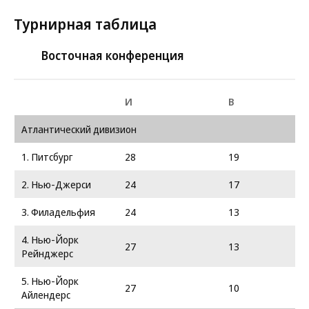
Турнирная таблица
Восточная конференция
И
В
Атлантический дивизион
1. Питсбург
28
19
2. Нью-Джерси
24
17
3. Филадельфия
24
13
4. Нью-Йорк
27
13
Рейнджерс
5. Нью-Йорк
27
10
Айлендерс