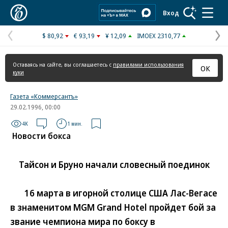
Коммерсантъ
Вход
$ 80,92
€ 93,19
¥ 12,09
IMOEX 2310,77
Предыдущая
С
страница
с
Оставаясь на сайте, вы соглашаетесь с
правилами использования
ОК
куки
Газета «Коммерсантъ»
29.02.1996, 00:00
4K
1 мин.
Новости бокса
Тайсон и Бруно начали словесный поединок
16 марта в игорной столице США Лас-Вегасе
в знаменитом MGM Grand Hotel пройдет бой за
звание чемпиона мира по боксу в