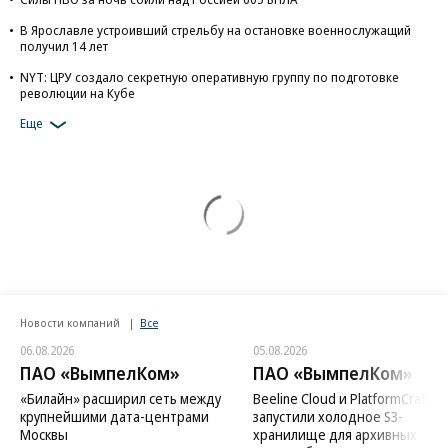
В Ярославле устроивший стрельбу на остановке военнослужащий
получил 14 лет
NYT: ЦРУ создало секретную оперативную группу по подготовке
революции на Кубе
Еще
Новости компаний
Все
06.08.2026
05.08.2026
ПАО «ВымпелКом»
ПАО «ВымпелКом»
«Билайн» расширил сеть между
Beeline Cloud и PlatformCraft
крупнейшими дата-центрами
запустили холодное S3-
Москвы
хранилище для архивных