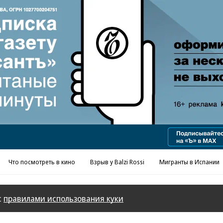
Реклама в «Ъ» www.kommersant.ru/ad
Что посмотреть в кино
Взрыв у Balzi Rossi
Мигранты в Испании
с
правилами использования куки