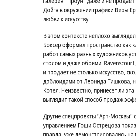
галерея "Проун" даже и не продает
Дойга в окружении графики Веры Ер
любви к искусству.
В этом контексте неплохо выглядел
Боксер оформил пространство как 
работ самых разных художников ус
столом и даже обоями. Ravenscourt,
и продает не столько искусство, ско
даблоидами от Леонида Тишкова, н
Котел. Неизвестно, принесет ли эт
выглядит такой способ продаж эфф
Другие спецпроекты "Арт-Москвы"
управлением Гоши Острецова показа
правда, уже демонстрировались на 