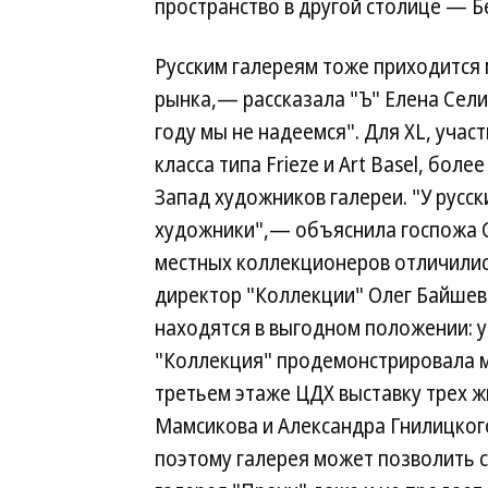
пространство в другой столице — Б
Русским галереям тоже приходится м
рынка,— рассказала "Ъ" Елена Сели
году мы не надеемся". Для XL, уч
класса типа Frieze и Art Basel, бо
Запад художников галереи. "У русс
художники",— объяснила госпожа 
местных коллекционеров отличились
директор "Коллекции" Олег Байшев 
находятся в выгодном положении: у 
"Коллекция" продемонстрировала м
третьем этаже ЦДХ выставку трех 
Мамсикова и Александра Гнилицкого
поэтому галерея может позволить с