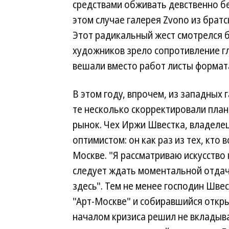
средствами обживать девственно б
этом случае галерея Zvono из братс
Этот радикальный жест смотрелся б
художников зрело сопротивление гл
вешали вместо работ листы формат
В этом году, впрочем, из западных 
те несколько скорректировали план
рынок. Чех Иржи Швестка, владелец
оптимистом: он как раз из тех, кто
Москве. "Я рассматриваю искусство 
следует ждать моментальной отдач
здесь". Тем не менее господин Шве
"Арт-Москве" и собиравшийся откры
началом кризиса решил не вкладыва