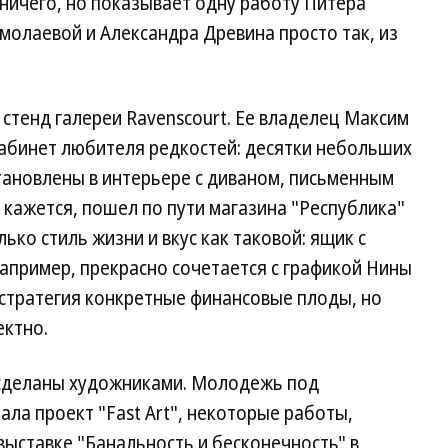
 ничего, но показывает одну работу Питера
молаевой и Александра Древина просто так, из
 стенд галереи Ravenscourt. Ее владелец Максим
кабинет любителя редкостей: десятки небольших
тановлены в интерьере с диваном, письменным
 кажется, пошел по пути магазина "Республика"
лько стиль жизни и вкус как таковой: ящик с
апример, прекрасно сочетается с графикой Нины
а стратегия конкретные финансовые плоды, но
ектно.
 сделаны художниками. Молодежь под
ла проект "Fast Art", некоторые работы,
выставке "Банальность и бесконечность" в