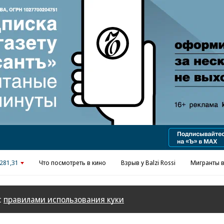
281,31
Что посмотреть в кино
Взрыв у Balzi Rossi
Мигранты в
с
правилами использования куки