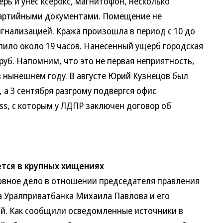
ь и унес ксерокс, магнитофон, несколько
 партийными документами. Помещение не
гнализацией. Кража произошла в период с 10 до
пило около 19 часов. Нанесенный ущерб городская
руб. Напомним, что это не первая неприятность,
в нынешнем году. В августе Юрий Кузнецов был
 а 3 сентября разгрому подвергся офис
ss, с которым у ЛДПР заключен договор об
тся в крупных хищениях
вное дело в отношении председателя правления
а Уралприватбанка Михаила Павлова и его
ой. Как сообщили осведомленные источники в