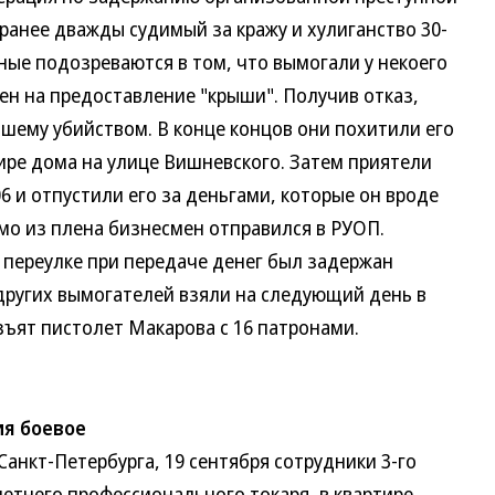
 ранее дважды судимый за кражу и хулиганство 30-
ные подозреваются в том, что вымогали у некоего
мен на предоставление "крыши". Получив отказ,
вшему убийством. В конце концов они похитили его
тире дома на улице Вишневского. Затем приятели
 и отпустили его за деньгами, которые он вроде
мо из плена бизнесмен отправился в РУОП.
м переулке при передаче денег был задержан
 других вымогателей взяли на следующий день в
зъят пистолет Макарова с 16 патронами.
ия боевое
кт-Петербурга, 19 сентября сотрудники 3-го
етнего профессионального токаря, в квартире