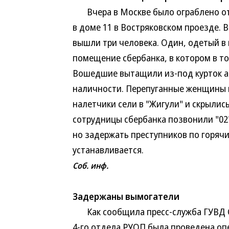
Вчера в Москве было ограблено от
в доме 11 в Востряковском проезде. В
вышли три человека. Один, одетый в 
помещение сбербанка, в котором в т
Вошедшие вытащили из-под курток 
наличности. Перепуганные женщины в
налетчики сели в "Жигули" и скрылис
сотрудницы сбербанка позвонили "02"
но задержать преступников по горяч
устанавливается.
Соб. инф.
Задержаны вымогатели
Как сообщила пресс-служба ГУВД Са
4-го отдела РУОП была проведена оп