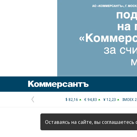
Коммерсантъ
$ 82,16
€ 94,83
¥ 12,23
IMOEX 2
Предыдущая
страница
Оставаясь на сайте, вы соглашаетесь 