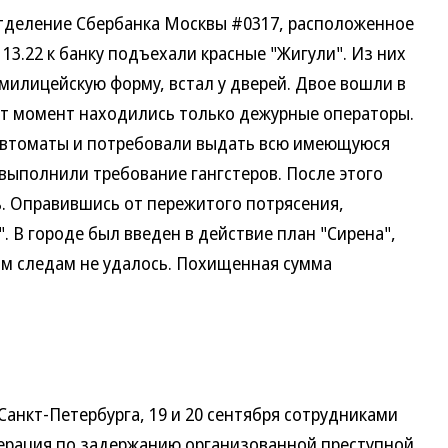
деление Сбербанка Москвы #0317, расположенное
 13.22 к банку подъехали красные "Жигули". Из них
милицейскую форму, встал у дверей. Двое вошли в
от момент находились только дежурные операторы.
автоматы и потребовали выдать всю имеющуюся
ыполнили требование гангстеров. После этого
ь. Оправившись от пережитого потрясения,
. В городе был введен в действие план "Сирена",
им следам не удалось. Похищенная сумма
нкт-Петербурга, 19 и 20 сентября сотрудниками
ерация по задержанию организованной преступной