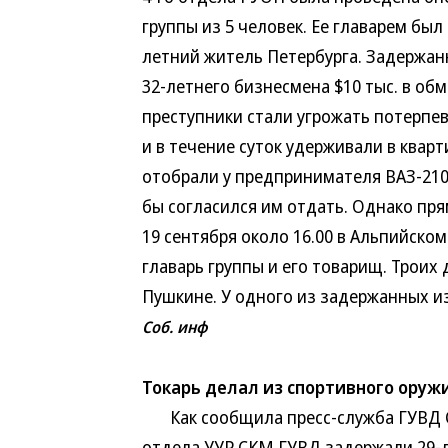
группы из 5 человек. Ее главарем был
летний житель Петербурга. Задержан
32-летнего бизнесмена $10 тыс. в об
преступники стали угрожать потерпе
и в течение суток удерживали в квар
отобрали у предпринимателя ВАЗ-2106
бы согласился им отдать. Однако пря
19 сентября около 16.00 в Альпийско
главарь группы и его товарищ. Троих
Пушкине. У одного из задержанных и
Соб. инф
Токарь делал из спортивного оруж
Как сообщила пресс-служба ГУВД Сан
отдела УУР СКМ ГУВД задержали 29-л