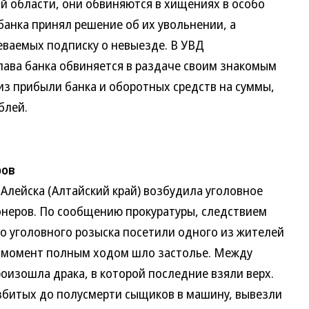
й области, они обвиняются в хищениях в особо
банка принял решение об их увольнении, а
еваемых подписку о невыезде. В УВД
лава банка обвиняется в раздаче своим знакомым
из прибыли банка и оборотных средств на суммы,
блей.
ров
ейска (Алтайский край) возбудила уголовное
онеров. По сообщению прокуратуры, следствием
го уголовного розыска посетили одного из жителей
от момент полным ходом шло застолье. Между
оизошла драка, в которой последние взяли верх.
збитых до полусмерти сыщиков в машину, вывезли