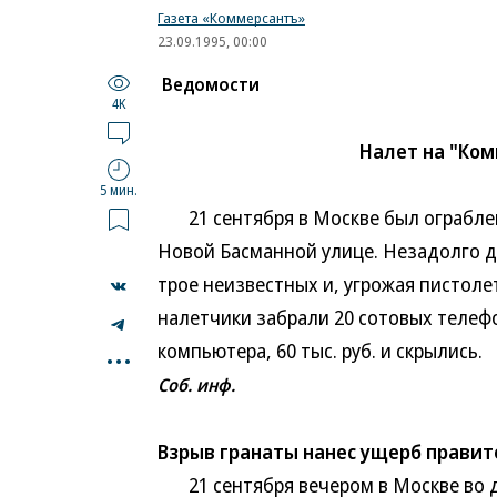
Газета «Коммерсантъ»
23.09.1995, 00:00
Ведомости
4K
Налет на "Ко
5 мин.
21 сентября в Москве был ограблен
Новой Басманной улице. Незадолго 
трое неизвестных и, угрожая пистол
налетчики забрали 20 сотовых телефо
...
компьютера, 60 тыс. руб. и скрылись.
Соб. инф.
Взрыв гранаты нанес ущерб прави
21 сентября вечером в Москве во д