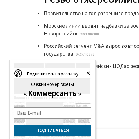
Правительство на год разрешило прода
Морские линии вводят надбавки за во
Новороссийск
ЭКСКЛЮЗИВ
Российский сегмент M&A вырос во втор
государства
ЭКСКЛЮЗИВ
Цены на места в российских ЦОДах рез
Подпишитесь на рассылку
Еще
Свежий номер газеты
Коммерсантъ
ПОДПИСАТЬСЯ
Новости компаний
Все