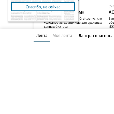
Спасибо, не сейчас
05.08.2026
05.
ПАО «ВымпелКом»
АО
Beeline Cloud и PlatformCraft запустили
Бан
холодное S3-хранилище для архивных
объ
данных бизнеса
ИЖС
Лента
Моя лента
Лантратова: посл
Благотворительный фонд
О «Коммер
Архив
Контакты
18+ реклама
© АО «Коммерсантъ». 127006, Москва, Оружейный пе
Сетевое издание «Коммерсантъ» (доменное имя сайт
Федеральной службой по надзору в сфере связи, и
и массовых коммуникаций (Роскомнадзор), регистра
решения о регистрации: серия
Эл № ФС77-76922
от 1