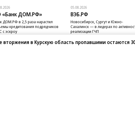
08.2026
05.08.2026
 «Банк ДОМ.РФ»
ВЭБ.РФ
к ДОМ.РФ в 2,5 раза нарастил
Новосибирск, Сургут и Южно-
емы кредитования подрядчиков
Сахалинск — в лидерах по активнос
 с эскроу
реализации ГЧП
е вторжения в Курскую область пропавшими остаются 3
санте»
Реклама
Обратная связь
Вакансии
Правовая информация
Android
E-mail рассылки
реулок д. 41,
тел. +7 (495) 797-69-70.
Партнерские проекты/матери
«Промо» и «Официальное со
а: kommersant.ru) зарегистрировано
нформационных технологий
На kommersant.ru применяют
ционный номер и дата принятия
1 октября 2019 г.