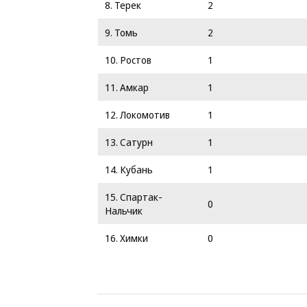
8. Терек
2
9. Томь
2
10. Ростов
1
11. Амкар
1
12. Локомотив
1
13. Сатурн
1
14. Кубань
1
15. Спартак-
0
Нальчик
16. Химки
0