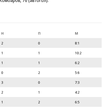
 Комбаров, 76 (автогол).
Н
П
М
2
0
8:1
1
1
10:2
1
1
6:2
0
2
5:6
3
0
7:3
2
1
4:2
1
2
6:5