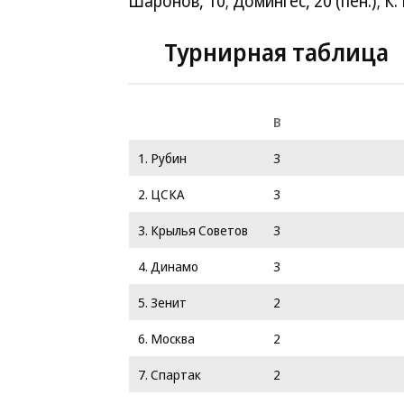
Шаронов, 10; Домингес, 20 (пен.); К.
Турнирная таблица
В
1. Рубин
3
2. ЦСКА
3
3. Крылья Советов
3
4. Динамо
3
5. Зенит
2
6. Москва
2
7. Спартак
2