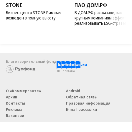
STONE
ПАО ДОМ.РФ
Бизнес-центр STONE Римская
В ДОМ.РФ рассказали, как
возведен в полную высоту
крупным компаниям эффектив
реализовывать ESG-стратегию
Благотворительный фонд
18+ реклама
О «Коммерсанте»
Android
Архив
Обратная связь
Контакты
Правовая информация
Реклама
E-mail рассылки
Вакансии
18+