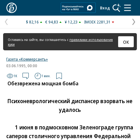
Коммерсантъ
Вход
$ 82,16
€ 94,83
¥ 12,23
IMOEX 2281,31
Предыдущая
С
страница
с
Оставаясь на сайте, вы соглашаетесь с
правилами использования
ОК
куки
Газета «Коммерсантъ»
03.06.1995, 00:00
1K
1 мин.
Обезврежена мощная бомба
Психоневрологический диспансер взорвать не
удалось
1 июня в подмосковном Зеленограде группа
саперов столичного управления Федеральной