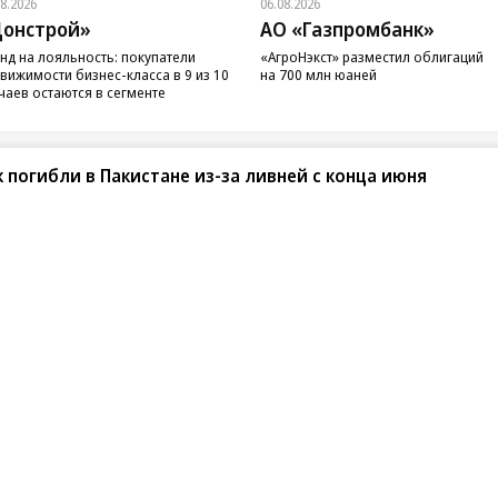
08.2026
06.08.2026
онстрой»
АО «Газпромбанк»
нд на лояльность: покупатели
«АгроНэкст» разместил облигаций
вижимости бизнес-класса в 9 из 10
на 700 млн юаней
чаев остаются в сегменте
к погибли в Пакистане из-за ливней с конца июня
санте»
Реклама
Обратная связь
Вакансии
Правовая информация
Android
E-mail рассылки
реулок д. 41,
тел. +7 (495) 797-69-70.
Партнерские проекты/матери
«Промо» и «Официальное со
а: kommersant.ru) зарегистрировано
нформационных технологий
На kommersant.ru применяют
ционный номер и дата принятия
1 октября 2019 г.