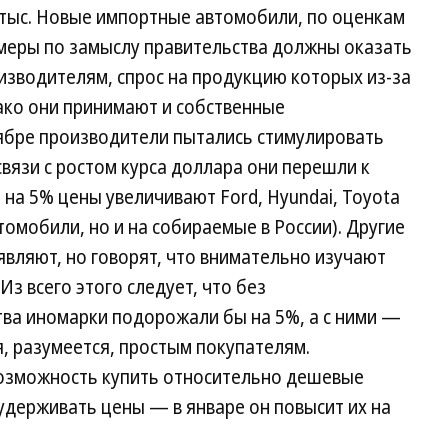
5 тыс. Новые импортные автомобили, по оценкам
 меры по замыслу правительства должны оказать
зводителям, спрос на продукцию которых из-за
ако они принимают и собственные
оябре производители пытались стимулировать
связи с ростом курса доллара они перешли к
 на 5% цены увеличивают Ford, Hyundai, Toyota
омобили, но и на собираемые в России). Другие
являют, но говорят, что внимательно изучают
Из всего этого следует, что без
тва иномарки подорожали бы на 5%, а с ними —
я, разумеется, простым покупателям.
 возможность купить относительно дешевые
 удерживать цены — в январе он повысит их на