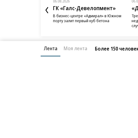
06.08.2026
06.
ГК «Галс-Девелопмент»
«Д
В бизнес-центре «Адмирал» в Южном
Тре
порту залит первый куб бетона
нед
слу
Лента
Моя лента
Более 150 челове
Благотворительный фонд
О «Коммер
Архив
Контакты
18+ реклама
© АО «Коммерсантъ». 127006, Москва, Оружейный пе
Сетевое издание «Коммерсантъ» (доменное имя сайт
Федеральной службой по надзору в сфере связи, и
и массовых коммуникаций (Роскомнадзор), регистра
решения о регистрации: серия
Эл № ФС77-76922
от 1