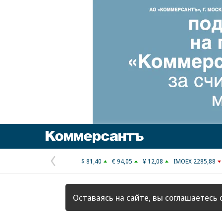
Коммерсантъ
$ 81,40
€ 94,05
¥ 12,08
IMOEX 2285,88
Предыдущая
страница
Оставаясь на сайте, вы соглашаетесь 