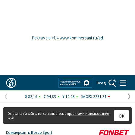
Реклама в «Ъ» www.kommersant.ru/ad
Коммерсантъ
Вход
$ 82,16
€ 94,83
¥ 12,23
IMOEX 2281,31
Предыдущая
С
страница
с
Оставаясь на сайте, вы соглашаетесь с
правилами использования
ОК
куки
Коммерсантъ Bosco Sport