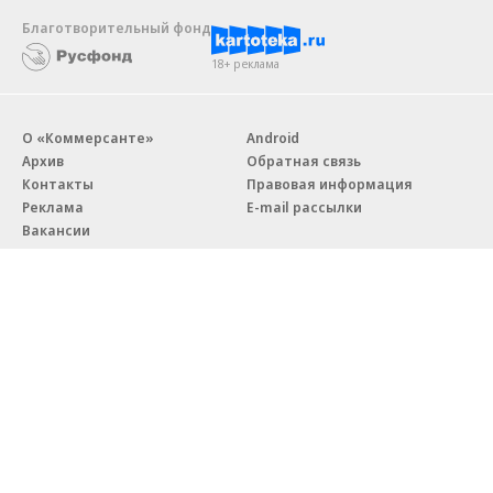
Благотворительный фонд
18+ реклама
О «Коммерсанте»
Android
Архив
Обратная связь
Контакты
Правовая информация
Реклама
E-mail рассылки
Вакансии
18+
© АО «Коммерсантъ». 127006, Москва, Оружейный переулок д. 41,
тел. +7 (495) 797-69-70.
Сетевое издание «Коммерсантъ» (доменное имя сайта:
kommersant.ru) зарегистрировано Федеральной службой
по надзору в сфере связи, информационных технологий и массовых
коммуникаций (Роскомнадзор), регистрационный номер и дата
принятия решения о регистрации: серия
Эл № ФС77-76922