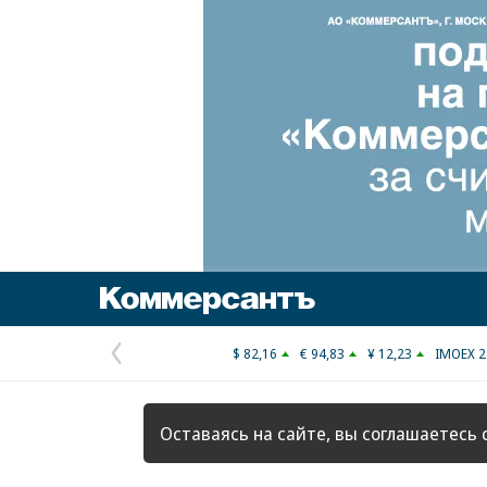
Коммерсантъ
$ 82,16
€ 94,83
¥ 12,23
IMOEX 2
Предыдущая
страница
Оставаясь на сайте, вы соглашаетесь 