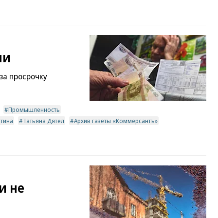
ни
за просрочку
Промышленность
тина
Татьяна Дятел
Архив газеты «Коммерсантъ»
и не