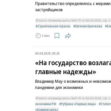
Правительство определилось с мерам
застройщиков
Газета «Коммерсантъ» №61/П от 06.04.2020, стр. 2
Строительная отрасль
Евгения Крючкова
Ел
2 мин.
06.04.2020, 00:20
«На государство возлаг
главные надежды»
Владимир Мау о возможных и невозмо
пандемии для экономики
Газета «Коммерсантъ» №61/П от 06.04.2020, стр. 2
экономики РФ
Рубрика «Первые лица»
Статис
«Коммерсантъ»