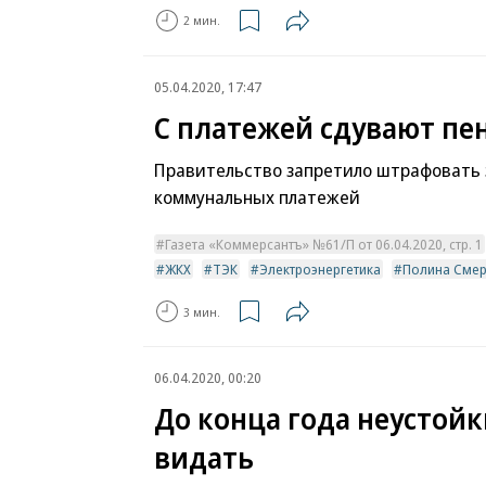
2 мин.
05.04.2020, 17:47
С платежей сдувают пе
Правительство запретило штрафовать 
коммунальных платежей
Газета «Коммерсантъ» №61/П от 06.04.2020, стр. 1
ЖКХ
ТЭК
Электроэнергетика
Полина Смер
3 мин.
06.04.2020, 00:20
До конца года неустойк
видать