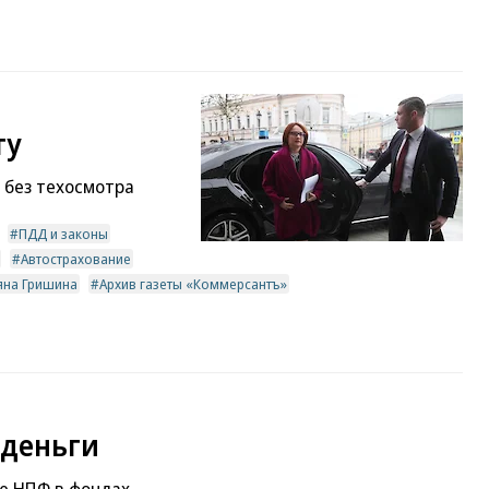
ту
 без техосмотра
ПДД и законы
Автострахование
яна Гришина
Архив газеты «Коммерсантъ»
 деньги
е НПФ в фондах