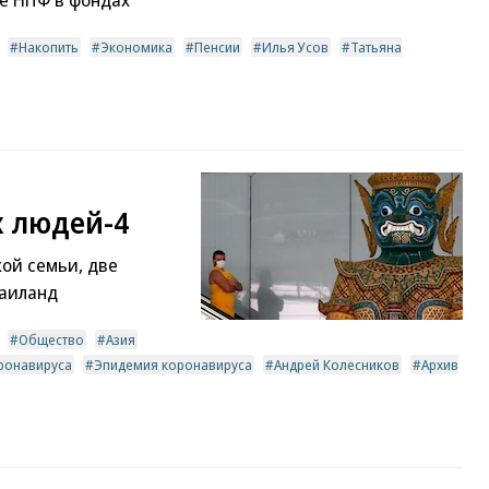
Накопить
Экономика
Пенсии
Илья Усов
Татьяна
х людей-4
кой семьи, две
Таиланд
Общество
Азия
оронавируса
Эпидемия коронавируса
Андрей Колесников
Архив