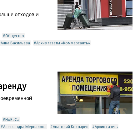
ольше отходов и
Общество
Анна Васильева
Архив газеты «Коммерсантъ»
 аренду
своевременной
HoReCa
Александра Мерцалова
Анатолий Костырев
Архив газеты