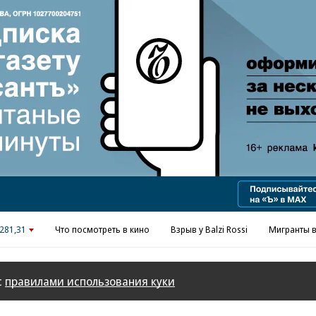
Реклама в «Ъ» www.kommersant.ru/ad
281,31
Что посмотреть в кино
Взрыв у Balzi Rossi
Мигранты в
с
правилами использования куки