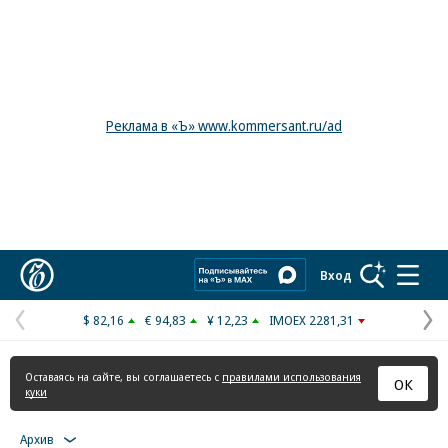
Реклама в «Ъ» www.kommersant.ru/ad
Коммерсантъ
Вход
$ 82,16
€ 94,83
¥ 12,23
IMOEX 2281,31
Предыдущая
С
страница
с
Оставаясь на сайте, вы соглашаетесь с
правилами использования
ОК
куки
Архив