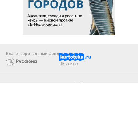
Благотворительный фонд
18+ реклама
О «Коммерсанте»
Android
Архив
Обратная связь
Контакты
Правовая информация
Реклама
E-mail рассылки
Вакансии
18+