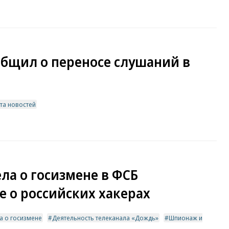
общил о переносе слушаний в
та новостей
ла о госизмене в ФСБ
 о российских хакерах
а о госизмене
Деятельность телеканала «Дождь»
Шпионаж и