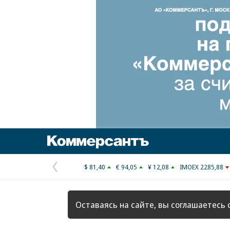
Коммерсантъ
$ 81,40
€ 94,05
¥ 12,08
IMOEX 2285,88
Предыдущая
страница
Оставаясь на сайте, вы соглашаетесь 