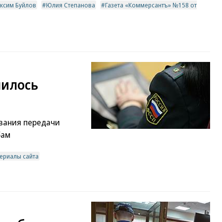
ксим Буйлов
Юлия Степанова
Газета «Коммерсантъ» №158 от
чилось
вания передачи
бам
ериалы сайта