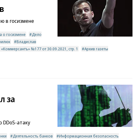
в
ию в госизмене
а о госизмене
Дело
врилюк
Владислав
 «Коммерсантъ» №177 от 30.09.2021, стр. 1
Архив газеты
л за
ю DDoS-атаку
анки
Деятельность банков
Информационная безопасность