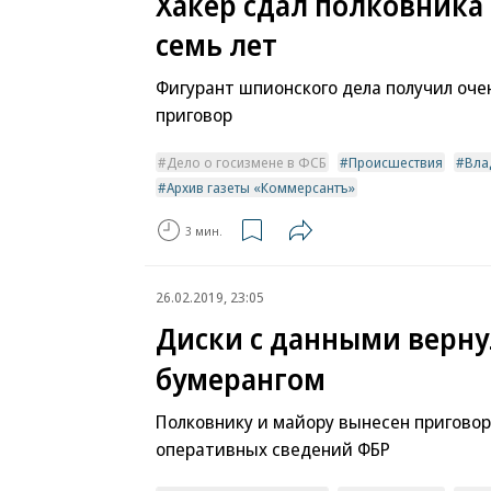
Хакер сдал полковника 
семь лет
Фигурант шпионского дела получил оче
приговор
Дело о госизмене в ФСБ
Происшествия
Вла
Архив газеты «Коммерсантъ»
3 мин.
26.02.2019, 23:05
Диски с данными верну
бумерангом
Полковнику и майору вынесен приговор
оперативных сведений ФБР