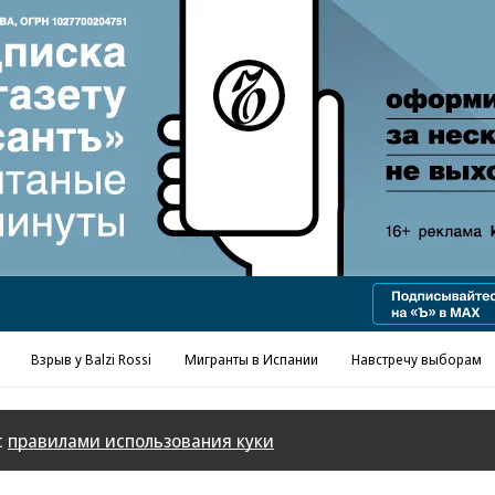
Реклама в «Ъ» www.kommersant.ru/ad
Взрыв у Balzi Rossi
Мигранты в Испании
Навстречу выборам
с
правилами использования куки