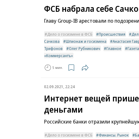
ФСБ набрала себе Сачко
Главу Group-IB арестовали по подозрен
Дело о госизмене в ФСБ
Происшествия
Дел
Сачкова
Шпионаж и госизмена
Анастасия Га
Трифонов
Олег Рубникович
Главное
Газета
«Коммерсантъ»
5 мин.
02.09.2021, 22:24
Интернет вещей прише
деньгами
Российские банки отразили крупнейшу
Дело о госизмене в ФСБ
Финансы. Рынок
Б