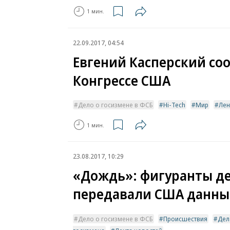
1 мин.
22.09.2017, 04:54
Евгений Касперский со
Конгрессе США
Дело о госизмене в ФСБ
Hi-Tech
Мир
Лен
1 мин.
23.08.2017, 10:29
«Дождь»: фигуранты де
передавали США данные
Дело о госизмене в ФСБ
Происшествия
Дел