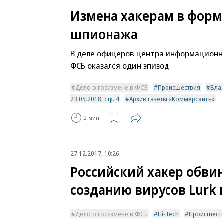
Измена хакерам в форм
шпионажа
В деле офицеров центра информационн
ФСБ оказался один эпизод
Дело о госизмене в ФСБ
Происшествия
Вла
23.05.2018, стр. 4
Архив газеты «Коммерсантъ»
2 мин.
27.12.2017, 10:26
Российский хакер обви
созданию вирусов Lurk 
Дело о госизмене в ФСБ
Hi-Tech
Происшест