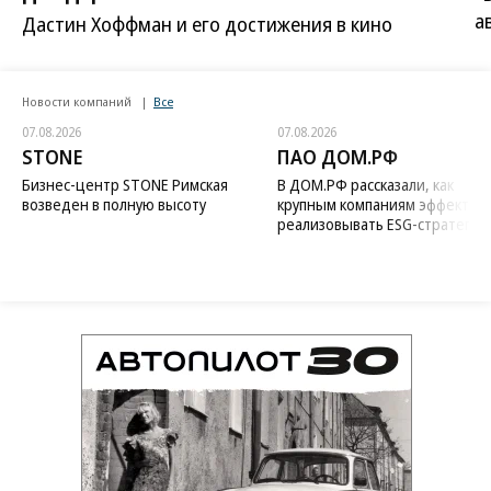
а
Дастин Хоффман и его достижения в кино
Новости компаний
Все
07.08.2026
07.08.2026
STONE
ПАО ДОМ.РФ
Бизнес-центр STONE Римская
В ДОМ.РФ рассказали, как
возведен в полную высоту
крупным компаниям эффектив
реализовывать ESG-стратегию