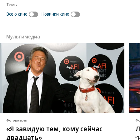
Темы:
Все о кино
Новинки кино
Мультимедиа
Фотогалерея
Фо
«Я завидую тем, кому сейчас
Л
двадцать»
“