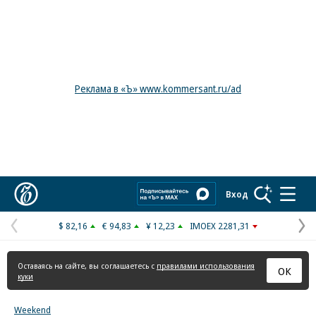
Реклама в «Ъ» www.kommersant.ru/ad
Коммерсантъ
Вход
$ 82,16
€ 94,83
¥ 12,23
IMOEX 2281,31
Предыдущая
С
страница
с
Оставаясь на сайте, вы соглашаетесь с
правилами использования
ОК
куки
Weekend