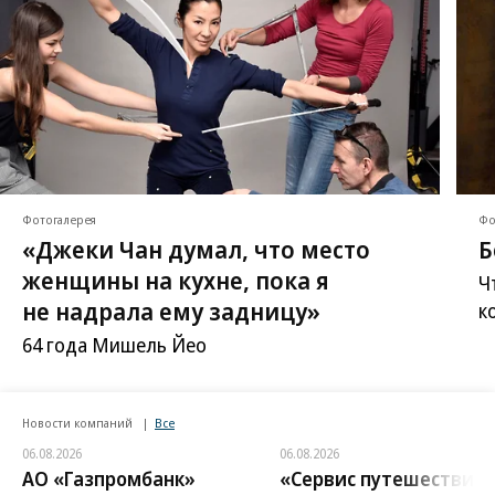
Фотогалерея
Фо
«Джеки Чан думал, что место
Б
женщины на кухне, пока я
Ч
не надрала ему задницу»
к
64 года Мишель Йео
Новости компаний
Все
06.08.2026
06.08.2026
АО «Газпромбанк»
«Сервис путешествий