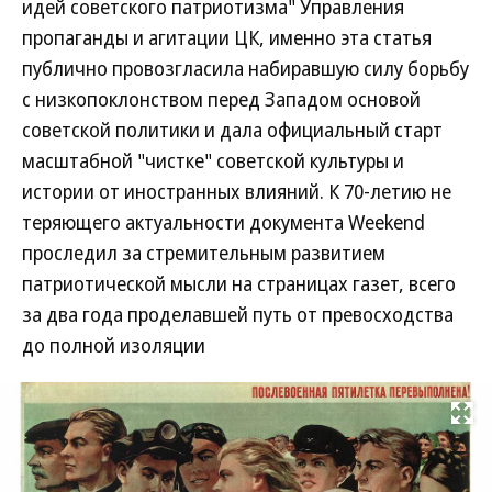
идей советского патриотизма" Управления
пропаганды и агитации ЦК, именно эта статья
публично провозгласила набиравшую силу борьбу
с низкопоклонством перед Западом основой
советской политики и дала официальный старт
масштабной "чистке" советской культуры и
истории от иностранных влияний. К 70-летию не
теряющего актуальности документа Weekend
проследил за стремительным развитием
патриотической мысли на страницах газет, всего
за два года проделавшей путь от превосходства
до полной изоляции
Развернуть на