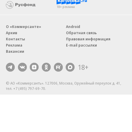
18+ реклама
О «Коммерсанте»
Android
Архив
Обратная связь
Контакты
Правовая информация
Реклама
E-mail рассылки
Вакансии
18+
© АО «Коммерсантъ». 127006, Москва, Оружейный переулок д. 41,
тел. +7 (495) 797-69-70.
Сетевое издание «Коммерсантъ» (доменное имя сайта:
kommersant.ru) зарегистрировано Федеральной службой
по надзору в сфере связи, информационных технологий и массовых
коммуникаций (Роскомнадзор), регистрационный номер и дата
принятия решения о регистрации: серия
Эл № ФС77-76922
от 11 октября 2019 г.
Партнерские проекты/материалы, новости компаний, материалы