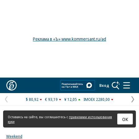
Реклама в «Ъ» www.kommersant.ru/ad
Коммерсантъ
Вход
$ 80,92
€ 93,19
¥ 12,05
IMOEX 2280,00
Предыдущая
С
страница
с
Оставаясь на сайте, вы соглашаетесь с
правилами использования
ОК
куки
Weekend