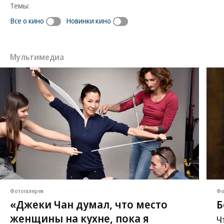
Темы:
Все о кино
Новинки кино
Мультимедиа
Фотогалерея
Фо
«Джеки Чан думал, что место
Б
женщины на кухне, пока я
Ч