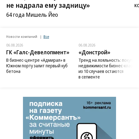
не надрала ему задницу»
к
64 года Мишель Йео
Новости компаний
Все
06.08.2026
06.08.2026
ГК «Галс-Девелопмент»
«Донстрой»
В бизнес-центре «Адмирал» в
Тренд на лояльность: покупат
Южном порту залит первый куб
недвижимости бизнес-класса в
бетона
из 10 случаев остаются
в сегменте