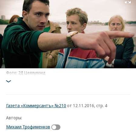
Развернуть на
Фото: 2Д Целлулоид
Газета «Коммерсантъ» №210
от 12.11.2016, стр. 4
Авторы:
Михаил Трофименков