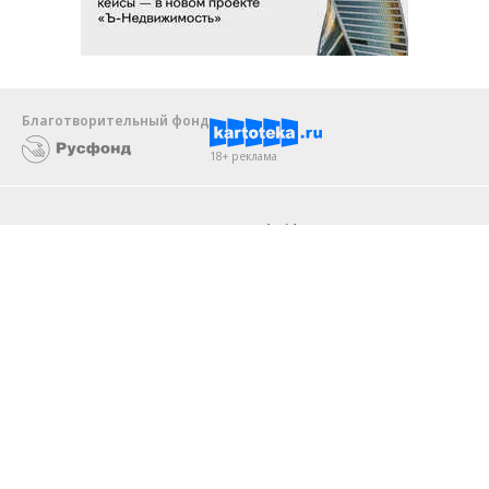
Благотворительный фонд
18+ реклама
О «Коммерсанте»
Android
Архив
Обратная связь
Контакты
Правовая информация
Реклама
E-mail рассылки
Вакансии
18+
© АО «Коммерсантъ». 127006, Москва, Оружейный переулок д. 41,
тел. +7 (495) 797-69-70.