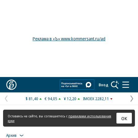
Реклама в «Ъ» www.kommersant.ru/ad
Коммерсантъ
Вход
$ 81,40
€ 94,05
¥ 12,20
IMOEX 2282,11
Предыдущая
С
страница
с
Оставаясь на сайте, вы соглашаетесь с
правилами использования
ОК
куки
Архив