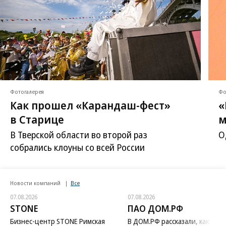
Фотогалерея
Фо
Как прошел «Карандаш-фест»
«
в Старице
м
В Тверской области во второй раз
О
собрались клоуны со всей России
Новости компаний
Все
07.08.2026
07.08.2026
STONE
ПАО ДОМ.РФ
Бизнес-центр STONE Римская
В ДОМ.РФ рассказали, как