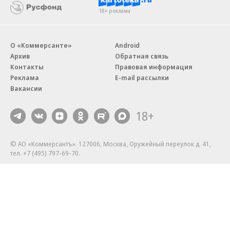
18+ реклама
О «Коммерсанте»
Android
Архив
Обратная связь
Контакты
Правовая информация
Реклама
E-mail рассылки
Вакансии
18+
© АО «Коммерсантъ». 127006, Москва, Оружейный переулок д. 41,
тел. +7 (495) 797-69-70.
Сетевое издание «Коммерсантъ» (доменное имя сайта:
kommersant.ru) зарегистрировано Федеральной службой
по надзору в сфере связи, информационных технологий и массовых
коммуникаций (Роскомнадзор), регистрационный номер и дата
принятия решения о регистрации: серия
Эл № ФС77-76922
от 11 октября 2019 г.
Партнерские проекты/материалы, новости компаний, материалы