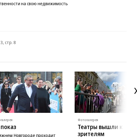
ственности на свою недвижимость
3, стр. 8
галерея
Фотогалерея
 показ
Театры вышли к
зрителям
ижнем Новгороде проходит