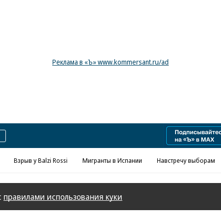
Реклама в «Ъ» www.kommersant.ru/ad
Взрыв у Balzi Rossi
Мигранты в Испании
Навстречу выборам
с
правилами использования куки