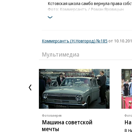
Кстовская школа самбо вернула права соб
Фото: Коммерсантъ / Роман Яровицын
Коммерсантъ (Н.Новгород) №185
от 10.10.201
Мультимедиа
Фотогалерея
Фото
Машина советской
На
мечты
В Н