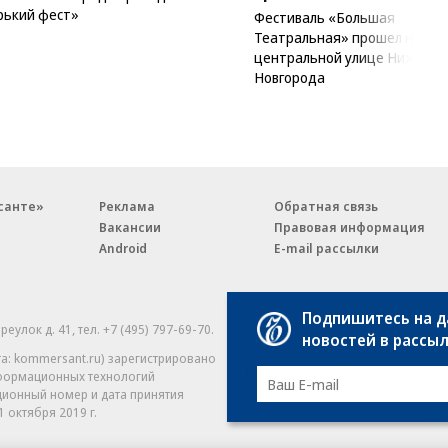
рький фест»
Фестиваль «Большая
Театральная» прошел на
центральной улице Нижнего
Новгорода
санте»
Реклама
Обратная связь
Вакансии
Правовая информация
Android
E-mail рассылки
Подпишитесь на 
реулок д. 41,
тел. +7 (495) 797-69-70.
Партнерские проекты/матери
новостей в рассы
«Промо» и «Официальное со
а: kommersant.ru) зарегистрировано
нформационных технологий
На kommersant.ru применяют
ционный номер и дата принятия
1 октября 2019 г.