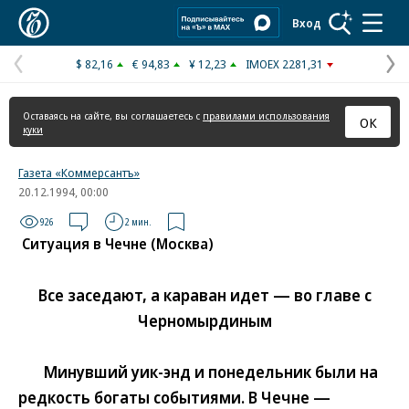
Коммерсантъ
Вход
$ 82,16
€ 94,83
¥ 12,23
IMOEX 2281,31
Предыдущая
С
страница
с
Оставаясь на сайте, вы соглашаетесь с
правилами использования
ОК
куки
Газета «Коммерсантъ»
20.12.1994, 00:00
926
2 мин.
Ситуация в Чечне (Москва)
Все заседают, а караван идет — во главе с
Черномырдиным
Минувший уик-энд и понедельник были на
редкость богаты событиями. В Чечне —