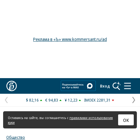
Реклама в «Ъ» www.kommersant.ru/ad
Коммерсантъ
Вход
$ 82,16
€ 94,83
¥ 12,23
IMOEX 2281,31
Предыдущая
С
страница
с
Оставаясь на сайте, вы соглашаетесь с
правилами использования
ОК
куки
Общество