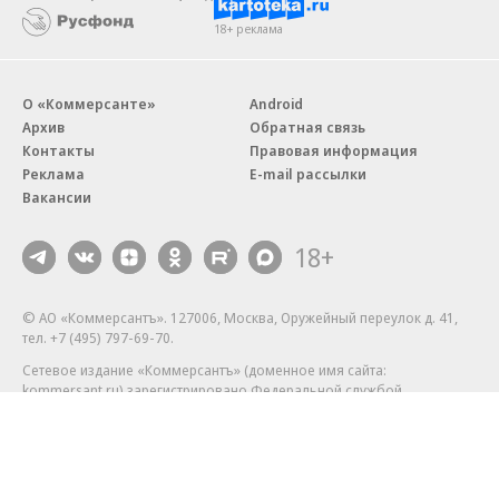
18+ реклама
О «Коммерсанте»
Android
Архив
Обратная связь
Контакты
Правовая информация
Реклама
E-mail рассылки
Вакансии
18+
© АО «Коммерсантъ». 127006, Москва, Оружейный переулок д. 41,
тел. +7 (495) 797-69-70.
Сетевое издание «Коммерсантъ» (доменное имя сайта:
kommersant.ru) зарегистрировано Федеральной службой
по надзору в сфере связи, информационных технологий и массовых
коммуникаций (Роскомнадзор), регистрационный номер и дата
принятия решения о регистрации: серия
Эл № ФС77-76922
от 11 октября 2019 г.