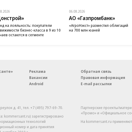
08.2026
06.08.2026
онстрой»
АО «Газпромбанк»
нд на лояльность: покупатели
«АгроНэкст» разместил облигаций
вижимости бизнес-класса в 9 из 10
на 700 млн юаней
чаев остаются в сегменте
санте»
Реклама
Обратная связь
Вакансии
Правовая информация
Android
E-mail рассылки
реулок д. 41,
тел. +7 (495) 797-69-70.
Партнерские проекты/матери
«Промо» и «Официальное со
а: kommersant.ru) зарегистрировано
нформационных технологий
На kommersant.ru применяют
ционный номер и дата принятия