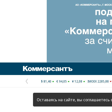
Коммерсантъ
$ 81,40
€ 94,05
¥ 12,08
IMOEX 2285,88
Предыдущая
страница
Оставаясь на сайте, вы соглашаетесь 