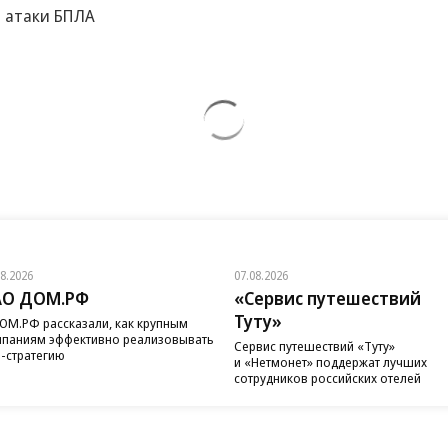
а атаки БПЛА
08.2026
07.08.2026
АО ДОМ.РФ
«Сервис путешествий
Туту»
ОМ.РФ рассказали, как крупным
паниям эффективно реализовывать
Сервис путешествий «Туту»
-стратегию
и «Нетмонет» поддержат лучших
сотрудников российских отелей