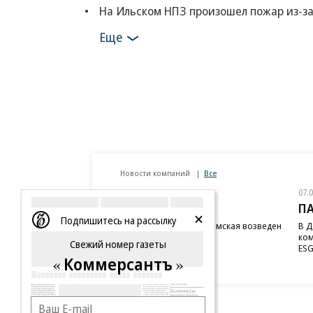
На Ильском НПЗ произошел пожар из-з
Еще
Новости компаний
Все
07.08.2026
07.
STONE
П
Подпишитесь на рассылку
Бизнес-центр STONE Римская возведен
В Д
в полную высоту
ком
Свежий номер газеты
ESG
Коммерсантъ