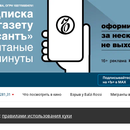
281,31
Что посмотреть в кино
Взрыв у Balzi Rossi
Мигранты в
с
правилами использования куки