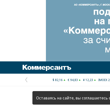
Коммерсантъ
$ 82,16
€ 94,83
¥ 12,23
IMOEX 2
Предыдущая
страница
Оставаясь на сайте, вы соглашаетесь 