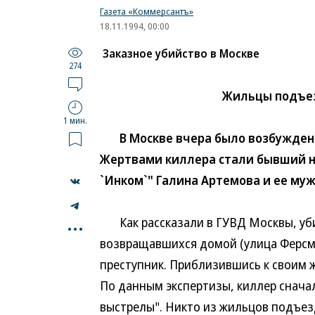
Газета «Коммерсантъ»
18.11.1994, 00:00
Заказное убийство в Москве
274
Жильцы подъез
1 мин.
В Москве вчера было возбуждено 
Жертвами киллера стали бывший 
`Инком`" Галина Артемова и ее муж
...
Как рассказали в ГУВД Москвы, уби
возвращавшихся домой (улица Ферсма
преступник. Приблизившись к своим ж
По данным экспертизы, киллер сначал
выстрелы". Никто из жильцов подъезд