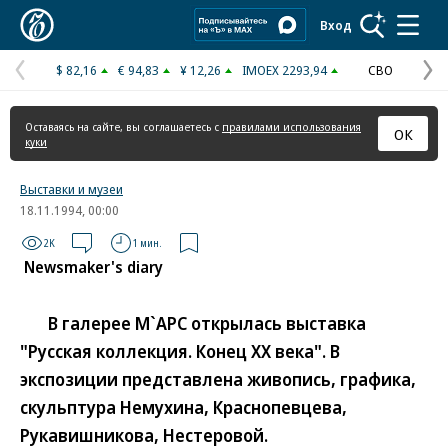
Коммерсантъ
Вход
$ 82,16
€ 94,83
¥ 12,26
IMOEX 2293,94
СВО
Предыдущая
С
страница
с
Оставаясь на сайте, вы соглашаетесь с
правилами использования
ОК
куки
Выставки и музеи
18.11.1994, 00:00
2K
1 мин.
Newsmaker's diary
В галерее М`АРС открылась выставка
"Русская коллекция. Конец XX века". В
экспозиции представлена живопись, графика,
скульптура Немухина, Краснопевцева,
Рукавишникова, Нестеровой.