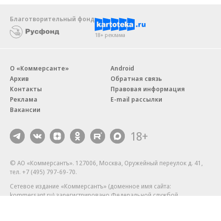
Благотворительный фонд
18+ реклама
О «Коммерсанте»
Android
Архив
Обратная связь
Контакты
Правовая информация
Реклама
E-mail рассылки
Вакансии
18+
© АО «Коммерсантъ». 127006, Москва, Оружейный переулок д. 41,
тел. +7 (495) 797-69-70.
Сетевое издание «Коммерсантъ» (доменное имя сайта:
kommersant.ru) зарегистрировано Федеральной службой
по надзору в сфере связи, информационных технологий и массовых
коммуникаций (Роскомнадзор), регистрационный номер и дата