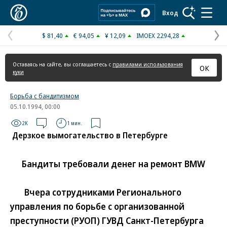
Коммерсантъ
Вход
$ 81,40
€ 94,05
¥ 12,09
IMOEX 2294,28
Предыдущая
С
страница
с
Оставаясь на сайте, вы соглашаетесь с
правилами использования
ОК
куки
Борьба с бандитизмом
05.10.1994, 00:00
2K
1 мин.
Дерзкое вымогательство в Петербурге
Бандиты требовали денег на ремонт BMW
Вчера сотрудниками Регионального
управления по борьбе с организованной
преступности (РУОП) ГУВД Санкт-Петербурга