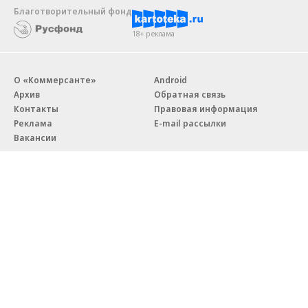
Благотворительный фонд
18+ реклама
О «Коммерсанте»
Android
Архив
Обратная связь
Контакты
Правовая информация
Реклама
E-mail рассылки
Вакансии
18+
© АО «Коммерсантъ». 127006, Москва, Оружейный переулок д. 41,
тел. +7 (495) 797-69-70.
Сетевое издание «Коммерсантъ» (доменное имя сайта:
kommersant.ru) зарегистрировано Федеральной службой
по надзору в сфере связи, информационных технологий и массовых
коммуникаций (Роскомнадзор), регистрационный номер и дата
принятия решения о регистрации: серия
Эл № ФС77-76922
от 11 октября 2019 г.