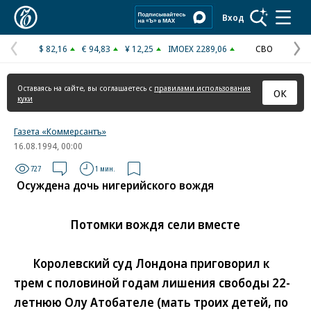
Коммерсантъ
Вход
$ 82,16
€ 94,83
¥ 12,25
IMOEX 2289,06
СВО
Предыдущая
С
страница
с
Оставаясь на сайте, вы соглашаетесь с
правилами использования
ОК
куки
Газета «Коммерсантъ»
16.08.1994, 00:00
727
1 мин.
Осуждена дочь нигерийского вождя
Потомки вождя сели вместе
Королевский суд Лондона приговорил к
трем с половиной годам лишения свободы 22-
летнюю Олу Атобателе (мать троих детей, по