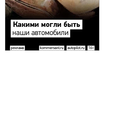
митрий
чеславович
ляев,
ректор
партамента
мической
омышленности
нистерства
омышленности
рговли
Ф
тур
адимирович
ирнов
то:
есс-
ужба
ОО
олипласт
вомосковск»