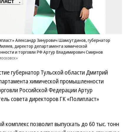
Д
Вя
Ми
ди
де
хи
пр
ипласт» Александр Зинурович Шамсутдинов, губернатор
Ми
Миляев, директор департамента химической
пр
ности и торговли РФ Артур Владимирович Смирнов
и
московск»
то
Р
стие губернатор Тульской области Дмитрий
Ар
Вл
епартамента химической промышленности
См
рговли Российской Федерации Артур
Фо
пр
ель совета директоров ГК «Полипласт»
сл
.
О
«П
Но
 комплекс позволит выпускать до 60 тыс. тонн