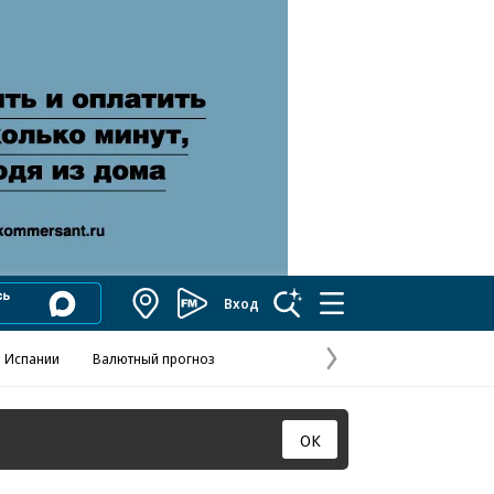
Вход
Коммерсантъ
FM
 Испании
Валютный прогноз
Навстречу выбора
Отношения С
Эксклюзивы
Следующая
страница
ОК