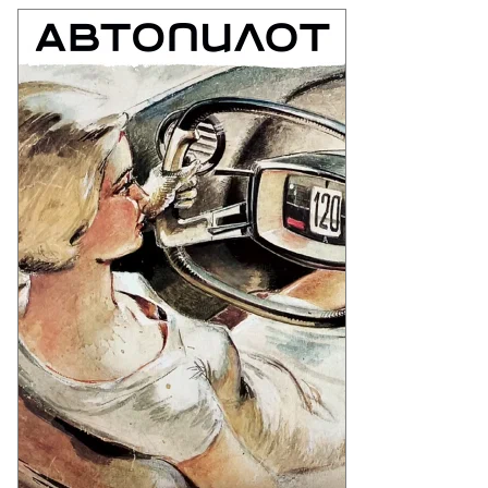
едседатель
вета
ректоров
олипласт»
ександр
нурович
мсутдинов,
бернатор
льской
ласти