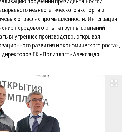
еализацию поручений президента России
есырьевого неэнергетического экспорта и
ючевых отраслях промышленности. Интеграция
нение передового опыта группы компаний
ать внутреннее производство, открывая
вационного развития и экономического роста»,
 директоров ГК «Полипласт» Александр
Развернуть на весь экран
Гу
Ту
об
Д
Вя
Ми