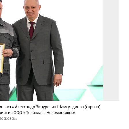
Пр
со
ди
ГК
Ал
Зи
Ша
(с
во
на
со
пр
О
«П
Но
Фо
пр
сл
ипласт» Александр Зинурович Шамсутдинов (справа)
О
риятия ООО «Полипласт Новомосковск»
«П
московск»
Но