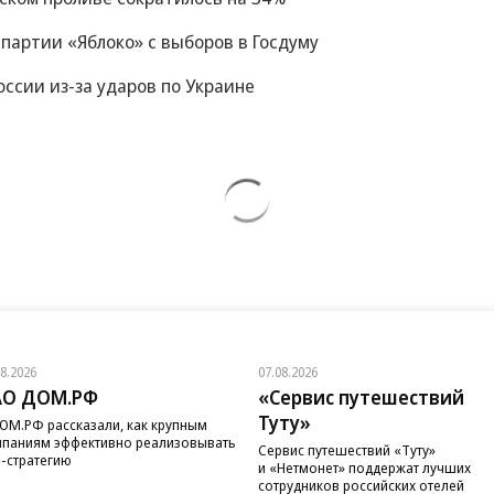
 партии «Яблоко» с выборов в Госдуму
ссии из-за ударов по Украине
08.2026
07.08.2026
АО ДОМ.РФ
«Сервис путешествий
Туту»
ОМ.РФ рассказали, как крупным
паниям эффективно реализовывать
Сервис путешествий «Туту»
-стратегию
и «Нетмонет» поддержат лучших
сотрудников российских отелей