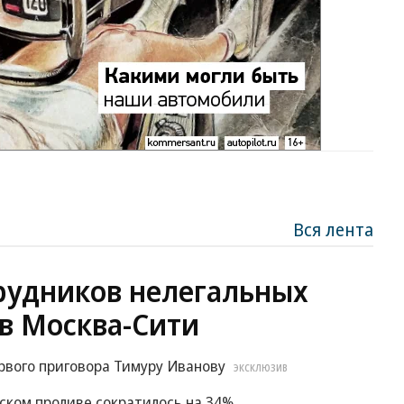
Вся лента
рудников нелегальных
в Москва-Сити
рвого приговора Тимуру Иванову
ЭКСКЛЮЗИВ
зском проливе сократилось на 34%