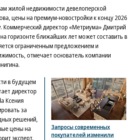
жам жилой недвижимости девелоперской
ва, цены на премиум-новостройки к концу 2026
ду. Коммерческий директор «Метриума» Дмитрий
т на горизонте ближайших лет может составить в
яется ограниченным предложением и
ижимость, отмечает основатель компании
нигина.
сти в будущем
тает директор
a Ксения
ировать за
дных решений,
Запросы современных
вые цены на
покупателей изменили
орит эксперт.