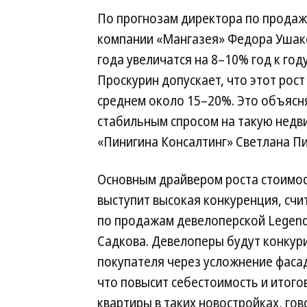
По прогнозам директора по прода
компании «Мангазея» Федора Ушако
года увеличатся на 8–10% год к го
Проскурин допускает, что этот рос
среднем около 15–20%. Это объясн
стабильным спросом на такую недв
«Пинигина Консалтинг» Светлана Пи
Основным драйвером роста стоимо
выступит высокая конкуренция, счи
по продажам девелоперской Legend
Садкова. Девелоперы будут конкур
покупателя через усложнение фаса
что повысит себестоимость и итого
квартиры в таких новостройках, гов