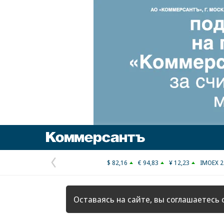
Коммерсантъ
$ 82,16
€ 94,83
¥ 12,23
IMOEX 2
Предыдущая
страница
Оставаясь на сайте, вы соглашаетесь 