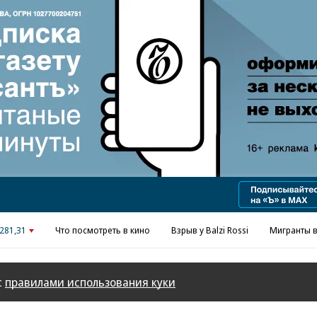
Реклама в «Ъ» www.kommersant.ru/ad
281,31
Что посмотреть в кино
Взрыв у Balzi Rossi
Мигранты в
с
правилами использования куки