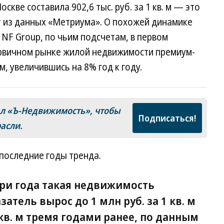
кве составила 902,6 тыс. руб. за 1 кв. м — это
ет из данных «Метриума». О похожей динамике
 NF Group, по чьим подсчетам, в первом
ервичном рынке жилой недвижимости премиум-
. м, увеличившись на 8% год к году.
ал «Ъ-Недвижимость», чтобы
Подписаться!
расли.
последние годы тренда.
ри года такая недвижимость
атель вырос до 1 млн руб. за 1 кв. м
1 кв. м тремя годами ранее, по данным