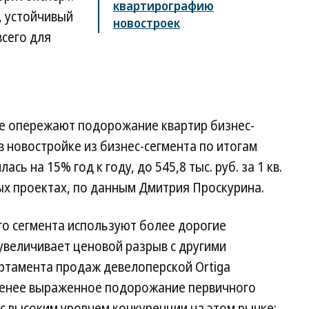
квартирографию
, устойчивый
новостроек
всего для
те опережают подорожание квартир бизнес-
 в новостройке из бизнес-сегмента по итогам
сь на 15% год к году, до 545,8 тыс. руб. за 1 кв.
ых проектах, по данным Дмитрия Проскурина.
о сегмента используют более дорогие
величивает ценовой разрыв с другими
артамента продаж девелоперской Ortiga
Менее выраженное подорожание первичного
 с высоким уровнем конкуренции на этом рынке: