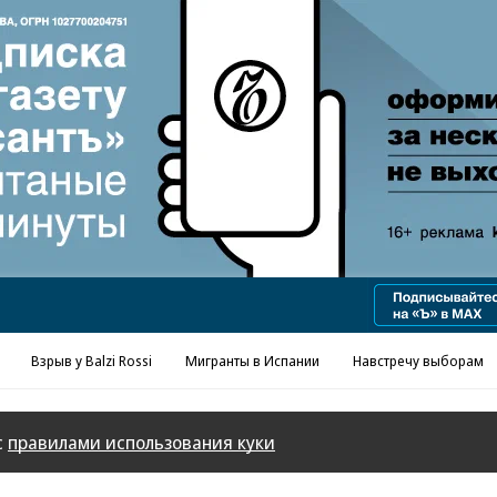
Реклама в «Ъ» www.kommersant.ru/ad
Взрыв у Balzi Rossi
Мигранты в Испании
Навстречу выборам
с
правилами использования куки