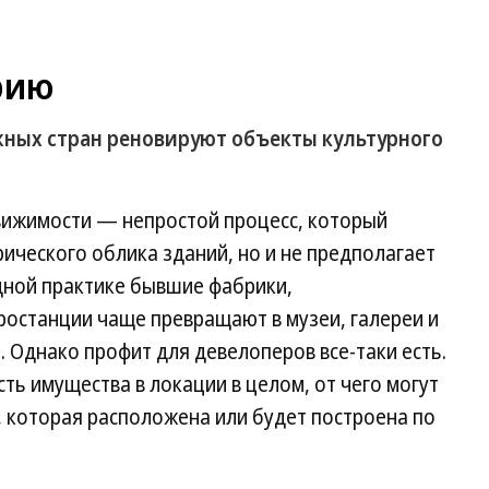
рию
жных стран реновируют объекты культурного
вижимости — непростой процесс, который
рического облика зданий, но и не предполагает
дной практике бывшие фабрики,
останции чаще превращают в музеи, галереи и
 Однако профит для девелоперов все-таки есть.
ь имущества в локации в целом, от чего могут
 которая расположена или будет построена по