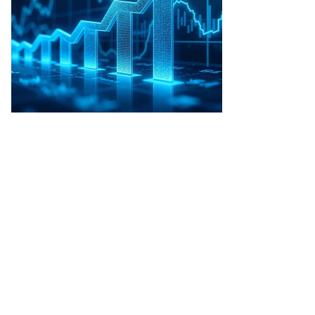
то:
ександр
заков,
ммерсантъ