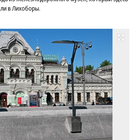
ли в Лихоборы.
Развернуть на весь экран
Ри
во
Фо
Ан
Жд
Ко