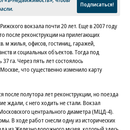
ал «Ъ-Недвижимость», чтобы
Подписаться!
расли.
жского вокзала почти 20 лет. Еще в 2007 году
то после реконструкции на прилегающих
в. м жилья, офисов, гостиниц, гаражей,
нств и социальных объектов. Тогда под
37 га. Через пять лет состоялось
Москве, что существенно изменило карту
ся после полутора лет реконструкции, но поезда
е ждали, с него ходить не стали. Вокзал
 Московского центрального диаметра (МЦД-4).
рмы. В ходе работ снесли одну из исторических
езда из Железнодорожного музея, который здесь