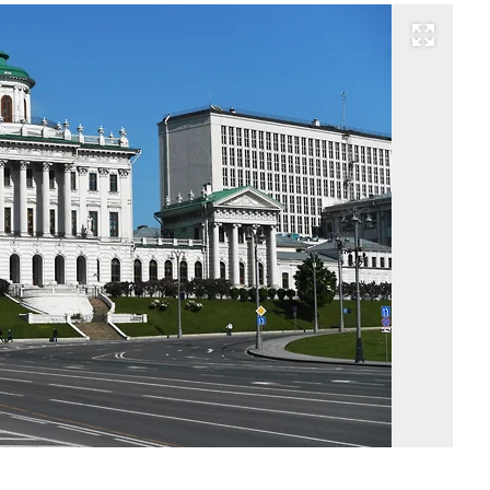
Развернуть на весь экран
Фо
Ал
Ка
Ко