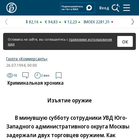
Коммерсантъ
Вход
$ 82,16
€ 94,83
¥ 12,23
IMOEX 2281,31
Предыдущая
С
страница
с
Оставаясь на сайте, вы соглашаетесь с
правилами использования
ОК
куки
Газета «Коммерсантъ»
26.07.1994, 00:00
1K
2 мин.
Криминальная хроника
Изъятие оружие
В минувшую субботу сотрудники УВД Юго-
Западного административного округа Москвы
задержали двух торговцев оружием. Как