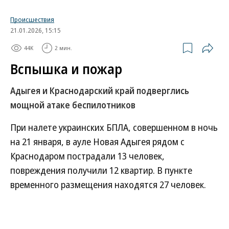
изготавливается и продается хлебобулочная
продукция, в том числе для потребления внутри
Происшествия
21.01.2026, 15:15
помещения (
см. “Ъ” от 28 октября
). Владелица
этих пекарен ИП Ольга Саматова предложила
44K
2 мин.
региональному оператору ООО «Ситиматик-
Вспышка и пожар
Волгоград», оказывающему услуги по обращению
с ТКО, производить расчет по нормативу для
Адыгея и Краснодарский край подверглись
общепита. Но в проекте соглашения от оператора
мощной атаке беспилотников
кулинарии облагались платежами одновременно
При налете украинских БПЛА, совершенном в ночь
по двум нормативам — для продовольственного
на 21 января, в ауле Новая Адыгея рядом с
магазина (исходя из общей площади) и для кафе
Краснодаром пострадали 13 человек,
(по количеству посадочных мест). Подписывать
повреждения получили 12 квартир. В пункте
договор в такой редакции предпринимательница
временного размещения находятся 27 человек.
не стала.
Жители соседних населенных пунктов начали
сбор гуманитарной помощи для пострадавших.
В январе 2024 года «Ситиматик-Волгоград» подал