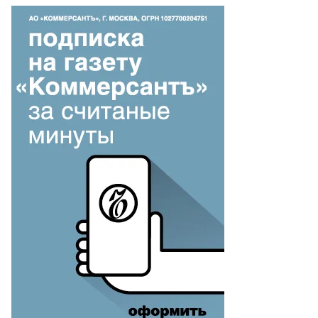
то:
орь
исеев,
ммерсантъ