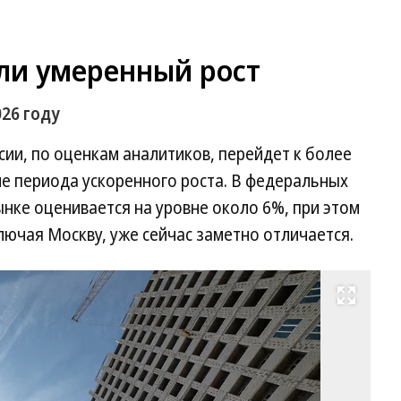
ли умеренный рост
26 году
сии, по оценкам аналитиков, перейдет к более
е периода ускоренного роста. В федеральных
ынке оценивается на уровне около 6%, при этом
лючая Москву, уже сейчас заметно отличается.
Развернуть на весь экран
Фо
Иг
Ел
Ко