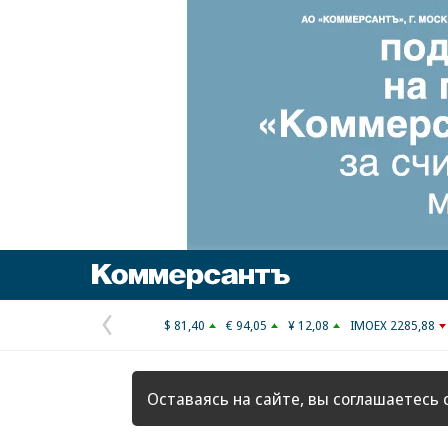
Коммерсантъ
$ 81,40
€ 94,05
¥ 12,08
IMOEX 2285,88
Предыдущая
страница
Оставаясь на сайте, вы соглашаетесь 