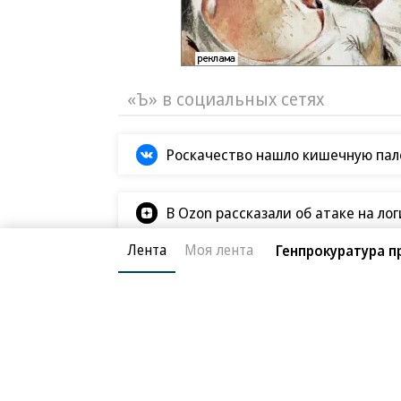
«Ъ» в социальных сетях
Роскачество нашло кишечную пало
В Ozon рассказали об атаке на ло
Лента
Моя лента
Генпрокуратура п
В ООН прокомментировали удары В
Татьяна Ким прокомментировала а