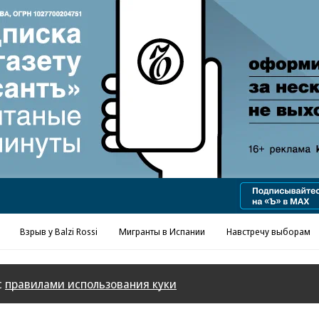
Реклама в «Ъ» www.kommersant.ru/ad
Взрыв у Balzi Rossi
Мигранты в Испании
Навстречу выборам
с
правилами использования куки