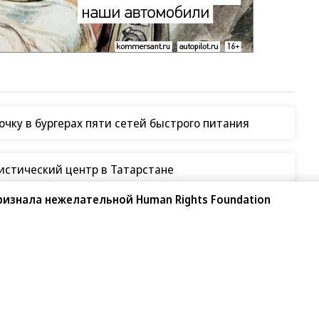
чку в бургерах пяти сетей быстрого питания
гистический центр в Татарстане
ризнала нежелательной Human Rights Foundation
СУ по складам Wildberries
таки на склады Wildberries