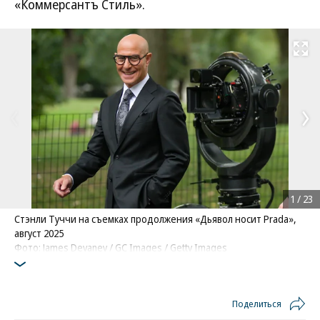
«Коммерсантъ Стиль».
Развернуть на
1
/
23
Стэнли Туччи на съемках продолжения «Дьявол носит Prada»,
август 2025
Фото: James Devaney / GC Images / Getty Images
Поделиться