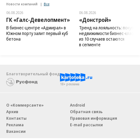
Новости компаний
Все
06.08.2026
06.08.2026
ГК «Галс-Девелопмент»
«Донстрой»
В бизнес-центре «Адмирал» в
Тренд на лояльность: покупат
Южном порту залит первый куб
недвижимости бизнес-класса в
бетона
из 10 случаев остаются
в сегменте
Благотворительный фонд
18+ реклама
О «Коммерсанте»
Android
Архив
Обратная связь
Контакты
Правовая информация
Реклама
E-mail рассылки
Вакансии