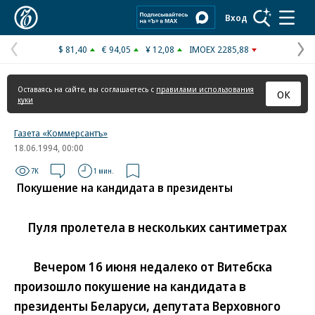
Коммерсантъ
Вход
$ 81,40
€ 94,05
¥ 12,08
IMOEX 2285,88
Предыдущая
С
страница
с
Оставаясь на сайте, вы соглашаетесь с
правилами использования
ОК
куки
Газета «Коммерсантъ»
18.06.1994, 00:00
7K
1 мин.
Покушение на кандидата в президенты
Пуля пролетела в нескольких сантиметрах
Вечером 16 июня недалеко от Витебска
произошло покушение на кандидата в
президенты Беларуси, депутата Верховного