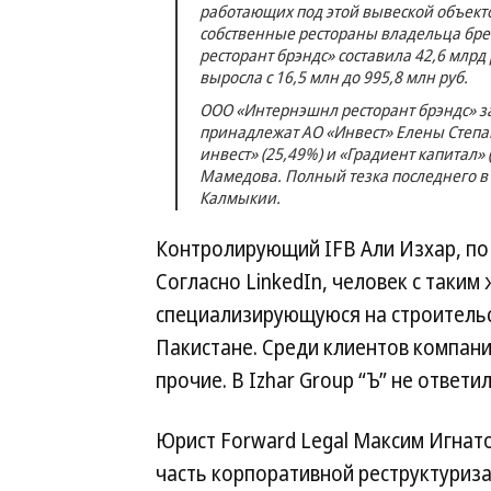
работающих под этой вывеской объектов.
собственные рестораны владельца бре
ресторант брэндс» составила 42,6 млрд
выросла с 16,5 млн до 995,8 млн руб.
ООО «Интернэшнл ресторант брэндс» за
принадлежат АО «Инвест» Елены Степан
инвест» (25,49%) и «Градиент капитал»
Мамедова. Полный тезка последнего в
Калмыкии.
Контролирующий IFB Али Изхар, по
Согласно LinkedIn, человек с таким
специализирующуюся на строительс
Пакистане. Среди клиентов компании 
прочие. В Izhar Group “Ъ” не ответил
Юрист Forward Legal Максим Игнато
часть корпоративной реструктуризац