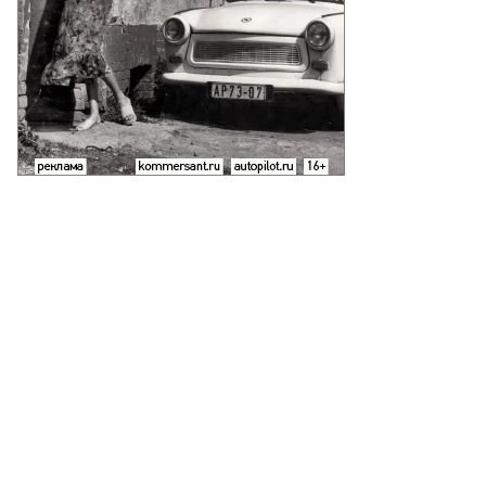
талий
ольников,
ммерсантъ