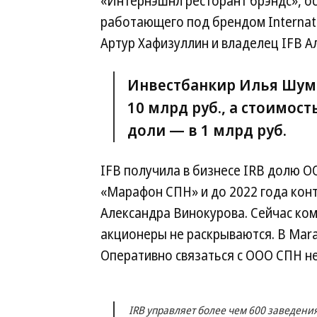
«Интернэшнл ресторант брэндс», осн
работающего под брендом Internatio
Артур Хафизуллин и владелец IFB Ал
Инвестбанкир Илья Шумо
10 млрд руб., а стоимос
доли — в 1 млрд руб.
IFB получила в бизнесе IRB долю 
«Марафон СПН» и до 2022 года кон
Александра Винокурова. Сейчас ком
акционеры не раскрываются. В Marat
Оперативно связаться с ООО СПН не
IRB управляет более чем 600 заведения