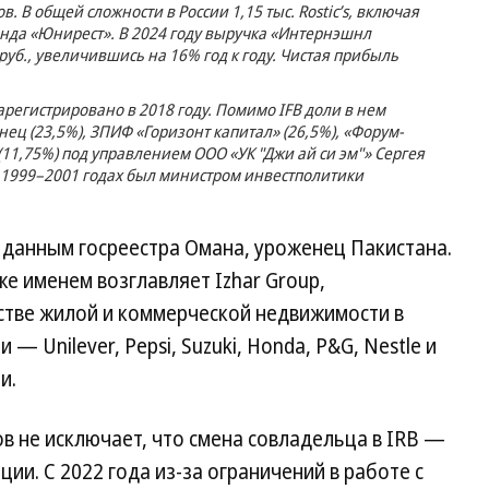
 В общей сложности в России 1,15 тыс. Rostic’s, включая
нда «Юнирест». В 2024 году выручка «Интернэшнл
 руб., увеличившись на 16% год к году. Чистая прибыль
регистрировано в 2018 году. Помимо IFB доли в нем
ец (23,5%), ЗПИФ «Горизонт капитал» (26,5%), «Форум-
 (11,75%) под управлением ООО «УК "Джи ай си эм"» Сергея
 1999–2001 годах был министром инвестполитики
 данным госреестра Омана, уроженец Пакистана.
 же именем возглавляет Izhar Group,
тве жилой и коммерческой недвижимости в
— Unilever, Pepsi, Suzuki, Honda, P&G, Nestle и
и.
в не исключает, что смена совладельца в IRB —
ии. С 2022 года из-за ограничений в работе с