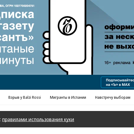
Реклама в «Ъ» www.kommersant.ru/ad
Взрыв у Balzi Rossi
Мигранты в Испании
Навстречу выборам
с
правилами использования куки