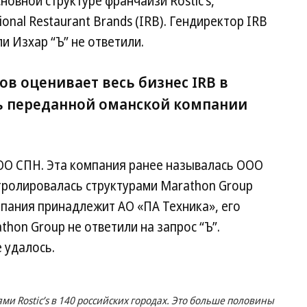
овной структуре франчайзи Rostic’s,
nal Restaurant Brands (IRB). Гендиректор IRB
и Изхар “Ъ” не ответили.
в оценивает весь бизнес IRB в
ть переданной оманской компании
ООО СПН. Эта компания ранее называлась ООО
тролировалась структурами Marathon Group
пания принадлежит АО «ПА Техника», его
hon Group не ответили на запрос “Ъ”.
 удалось.
ми Rostic’s в 140 российских городах. Это больше половины