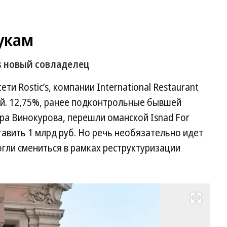
укам
s новый совладелец
и Rostic’s, компании International Restaurant
ей. 12,75%, ранее подконтрольные бывшей
ра Винокурова, перешли оманской Isnad For
тавить 1 млрд руб. Но речь необязательно идет
гли смениться в рамках реструктуризации
Развернуть на весь экран
Фо