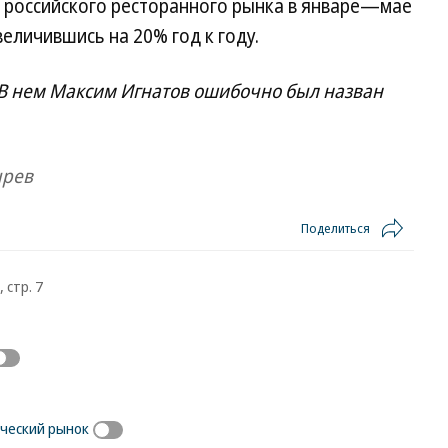
т российского ресторанного рынка в январе—мае
увеличившись на 20% год к году.
. В нем Максим Игнатов ошибочно был назван
ырев
Поделиться
 стр. 7
ческий рынок