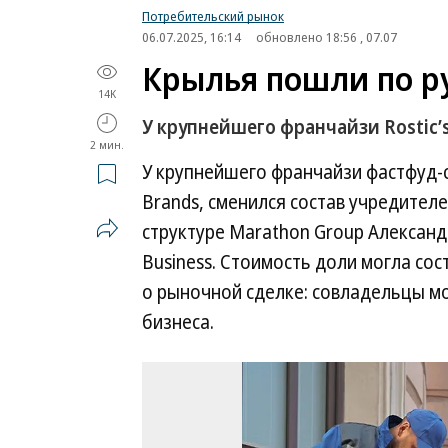
Потребительский рынок
06.07.2025, 16:14
обновлено 18:56 , 07.07
Крылья пошли по р
14K
У крупнейшего франчайзи Rostic’
2 мин.
У крупнейшего франчайзи фастфуд-сет
Brands, сменился состав учредител
структуре Marathon Group Александ
Business. Стоимость доли могла сос
о рыночной сделке: совладельцы мо
бизнеса.