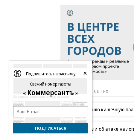
Подпишитесь на рассылку
Свежий номер газеты
«Ъ» в социальных сетях
Коммерсантъ
Роскачество нашло кишечную пало
ПОДПИСАТЬСЯ
В Ozon рассказали об атаке на ло