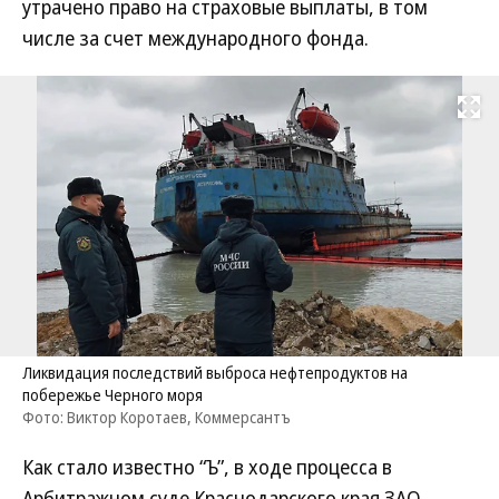
утрачено право на страховые выплаты, в том
числе за счет международного фонда.
Развернуть на
Ликвидация последствий выброса нефтепродуктов на
побережье Черного моря
Фото: Виктор Коротаев, Коммерсантъ
Как стало известно “Ъ”, в ходе процесса в
Арбитражном суде Краснодарского края ЗАО