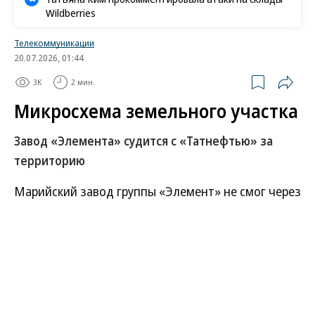
Wildberries
Телекоммуникации
20.07.2026, 01:44
3K
2 мин.
Микросхема земельного участка
Завод «Элемента» судится с «Татнефтью» за
территорию
Марийский завод группы «Элемент» не смог через
суд снести АЗС «Татнефти» (MOEX:
TATN
) на
прилегающем участке, где компания планировала
реализовать инвестпроект по расширению
выпуска металлокерамических корпусов для
микросхем. В «Элементе» отрицают связь
судебного спора с проектом и заявляют, что будут