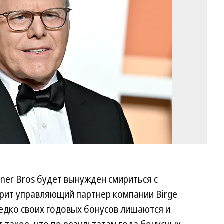
Ag
/
In
/
A
rner Bros будет вынужден смириться с
рит управляющий партнер компании Birge
редко своих годовых бонусов лишаются и