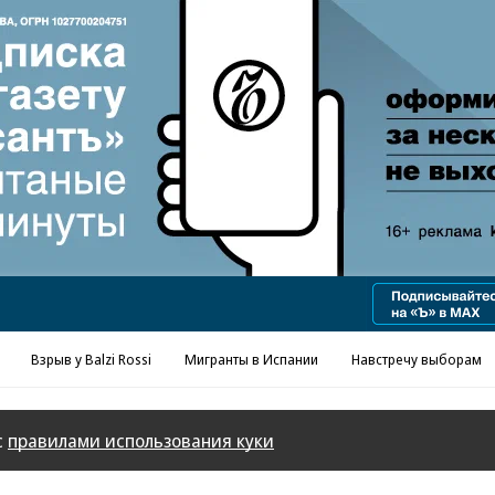
Реклама в «Ъ» www.kommersant.ru/ad
Взрыв у Balzi Rossi
Мигранты в Испании
Навстречу выборам
с
правилами использования куки