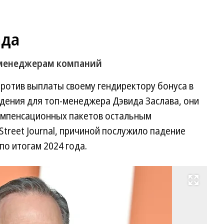
ада
-менеджерам компаний
ротив выплаты своему гендиректору бонуса в
дения для топ-менеджера Дэвида Заслава, они
омпенсационных пакетов остальным
Street Journal, причиной послужило падение
о итогам 2024 года.
Развернуть на весь экран
Фо
Ev