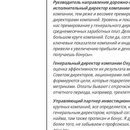
Руководитель направления дорожно-
исполнительный директор компании 
компании, тем реже и весомее преми
директорами компаний. Уровень и пока
нас премирование у генерального дире
среднемесячных заработных плат. Дели
большом круге компаний. Если да, сог
ключевые показатели компаний и инди
привели к увеличению прибыли и дене
получаешь бонусы».
Генеральный директор компании Oxy
оценка эффективности их результата м
Советом директоров, акционерами ли
формируются цели, которые подкрепл
метриками. Оплаты бывают с отсрочкой
отчетного периода, например, трехлет
Управляющий партнер инвестиционно
крупных компаний, все определяется, 
генеральным директором, который согл
найма, там также прописан и бонус. Я
более того, не забываем о профсоюзах.
деньги».