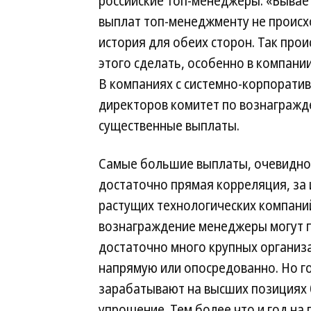
российские топ-менеджеры: «Бывает
выплат топ-менеджменту не происхо
история для обеих сторон. Так прои
этого сделать, особенно в компани
В компаниях с системно-корпоратив
директоров комитет по вознагражд
существенные выплаты.
Самые большие выплаты, очевидно, 
достаточно прямая корреляция, за 
растущих технологических компани
вознаграждение менеджеры могут пр
достаточно много крупных организ
напрямую или опосредованно. Но го
зарабатывают на высших позициях б
упрощение. Тем более что и год на 