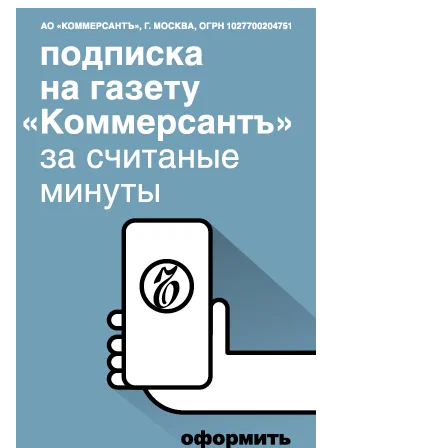
то:
an