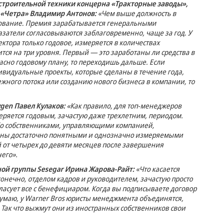
строительной техники концерна «Тракторные заводы»,
«Четра» Владимир Антонов:
«Чем выше должность в
рование. Премия зарабатывается генеральными
затели согласовываются заблаговременно, чаще за год. У
ктора только годовое, измеряется в количествах
тся на три уровня. Первый — это заработаны ли средства в
ласно годовому плану, то переходишь дальше. Если
видуальные проекты, которые сделаны в течение года,
жного потока или созданию нового бизнеса в компании, то
gen Павел Кулаков:
«Как правило, для топ-менеджеров
еряется годовым, зачастую даже трехлетним, периодом.
бо собственниками, управляющими компанией,
ены достаточно понятными и однозначно измеряемыми
 от четырех до девяти месяцев после завершения
него».
й группы Sesegar Ирина Жарова-Райт:
«Что касается
конечно, отделом кадров и руководителем, зачастую просто
асует все с бенефициаром. Когда вы подписываете договор
 думаю, у Warner Bros юристы менеджмента объединятся,
 Так что выжмут они из иностранных собственников свои