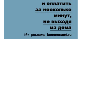
ostini
vision
P