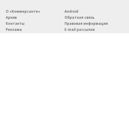
О «Коммерсанте»
Android
Архив
Обратная связь
Контакты
Правовая информация
Реклама
E-mail рассылки
Вакансии
18+
© АО «Коммерсантъ». 127006, Москва, Оружейный переулок д. 41,
тел. +7 (495) 797-69-70.
Сетевое издание «Коммерсантъ» (доменное имя сайта:
kommersant.ru) зарегистрировано Федеральной службой
по надзору в сфере связи, информационных технологий и массовых
коммуникаций (Роскомнадзор), регистрационный номер и дата
принятия решения о регистрации: серия
Эл № ФС77-76922
от 11 октября 2019 г.
Партнерские проекты/материалы, новости компаний, материалы
с пометкой «Промо» и «Официальное сообщение» опубликованы
на коммерческой основе.