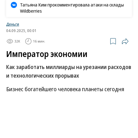
Татьяна Ким прокомментировала атаки на склады
Wildberries
Деньги
04.09.2025, 00:01
32K
16 мин.
Император экономии
Как заработать миллиарды на урезании расходов
и технологических прорывах
Бизнес богатейшего человека планеты сегодня
повсюду: под землей и в космосе, в миллиардах
гаджетов благодаря соцсети X, благодаря
имплантам ему удалось буквально проникнуть в
человеческий мозг. Каждый новый проект этого
человека — попытка прорыва. Часто он идет на