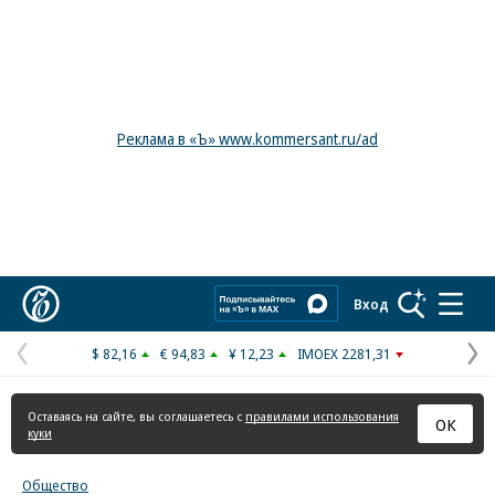
Реклама в «Ъ» www.kommersant.ru/ad
Коммерсантъ
Вход
$ 82,16
€ 94,83
¥ 12,23
IMOEX 2281,31
Предыдущая
С
страница
с
Оставаясь на сайте, вы соглашаетесь с
правилами использования
ОК
куки
Общество