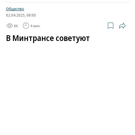
Wildberries
Общество
02.04.2025, 08:00
8K
4 мин.
В Минтрансе советуют
парковаться по-новому
Ведомство разработало рекомендации для
городов по управлению парковочным
пространством
Минтранс разработал рекомендации по
организации парковок в российских городах.
Ведомство рекомендует взять за основу
столичный опыт, внедрив в регионах оплату
парковок через смартфоны и систему