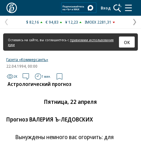
Коммерсантъ
Вход
$ 82,16
€ 94,83
¥ 12,23
IMOEX 2281,31
Предыдущая
С
страница
с
Оставаясь на сайте, вы соглашаетесь с
правилами использования
ОК
куки
Газета «Коммерсантъ»
22.04.1994, 00:00
2K
1 мин.
Астрологический прогноз
Пятница, 22 апреля
Прогноз ВАЛЕРИЯ Ъ-ЛЕДОВСКИХ
Вынуждены немного вас огорчить: для