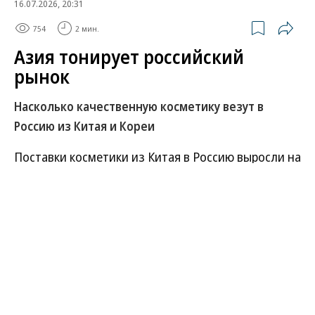
16.07.2026, 20:31
754
2 мин.
Азия тонирует российский
рынок
Насколько качественную косметику везут в
Россию из Китая и Кореи
Поставки косметики из Китая в Россию выросли на
74%. С января по май импорт в этом сегменте
превысил $152 млн,
сообщает
«Ъ» со ссылкой на
данные Главного таможенного управления КНР.
Почти двукратный рост — у средств по уходу за
кожей лица. На 54% вырос сегмент декоративной
косметики. Парфюмерия — на 10%.