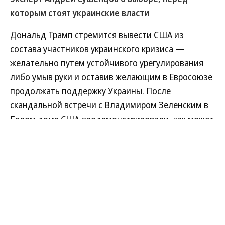
которым стоят украинские власти
Дональд Трамп стремится вывести США из
состава участников украинского кризиса —
желательно путем устойчивого урегулирования
либо умыв руки и оставив желающим в Евросоюзе
продолжать поддержку Украины. После
скандальной встречи с Владимиром Зеленским в
Белом доме США продемонстрировали, как может
выглядеть развитие событий без американской
поддержки: без обмена разведывательными
данными, с остановленной военной и финансовой
помощью.
Развернуть на