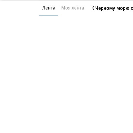
Лента
Моя лента
К Черному морю 
Экономика
12.05.2025, 01:23
Аналитики ждут те
18K
Мониторинг макроэкономики