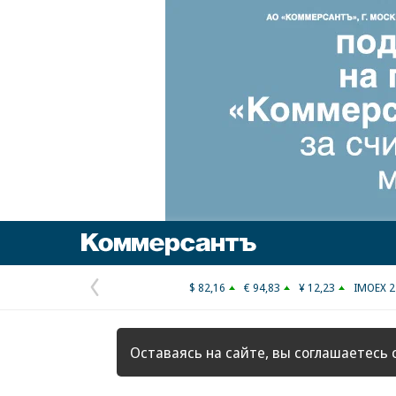
Коммерсантъ
$ 82,16
€ 94,83
¥ 12,23
IMOEX 2
Предыдущая
страница
Оставаясь на сайте, вы соглашаетесь 