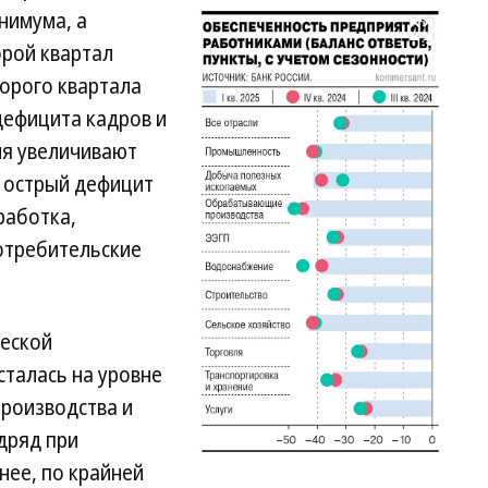
нимума, а
Развернуть на весь экран
орой квартал
торого квартала
дефицита кадров и
ия увеличивают
е острый дефицит
работка,
отребительские
еской
сталась на уровне
производства и
дряд при
нее, по крайней