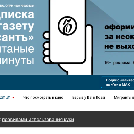
Реклама в «Ъ» www.kommersant.ru/ad
281,31
Что посмотреть в кино
Взрыв у Balzi Rossi
Мигранты в
с
правилами использования куки