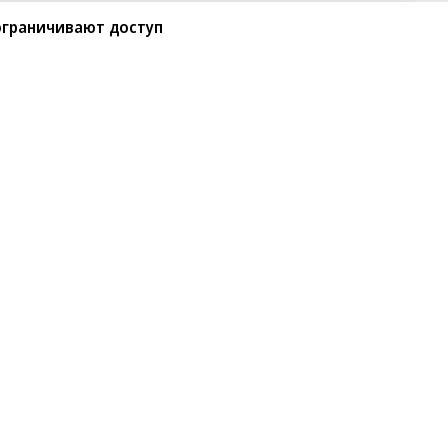
ограничивают доступ
хнической рецессии в РФ