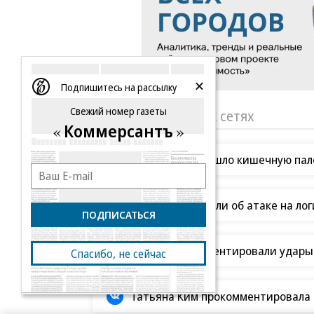
Подпишитесь на рассылку
Свежий номер газеты
«Ъ» в социальных сетях
Коммерсантъ
Роскачество нашло кишечную пало
В Ozon рассказали об атаке на ло
ПОДПИСАТЬСЯ
В ООН прокомментировали удары В
Спасибо, не сейчас
Татьяна Ким прокомментировала а