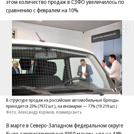
этом количество продаж в СЗФО увеличилось по
сравнению с февралем на 10%.
Развернуть на
В структуре продаж на российские автомобильные бренды
приходится 23% (7972 шт.), на иномарки — 77% (19 219 шт.)
Фото: Александр Коряков, Коммерсантъ
В марте в Северо-Западном федеральном округе
было зарегистрировано 9350 машин, что на 44%