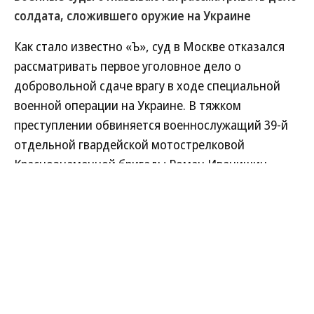
солдата, сложившего оружие на Украине
Как стало известно «Ъ», суд в Москве отказался
рассматривать первое уголовное дело о
добровольной сдаче врагу в ходе специальной
военной операции на Украине. В тяжком
преступлении обвиняется военнослужащий 39-й
отдельной гвардейской мотострелковой
Краснознаменной бригады Роман Иванишин,
вдобавок дезертировавший, по версии
Следственного комитета России, из своей части.
Скандальное дело суды фактически пустили по
кругу — Сахалин, Хабаровск, Москва, вернув в
итоге на Дальний Восток.
Развернуть на