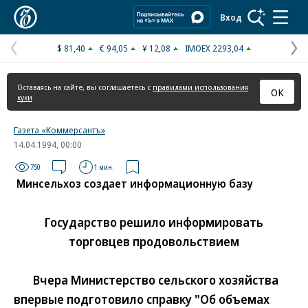
Коммерсантъ
Вход
$ 81,40
€ 94,05
¥ 12,08
IMOEX 2293,04
Предыдущая
С
страница
с
Оставаясь на сайте, вы соглашаетесь с
правилами использования
ОК
куки
Газета «Коммерсантъ»
14.04.1994, 00:00
750
1 мин.
Минсельхоз создает информационную базу
Государство решило информировать
торговцев продовольствием
Вчера Министерство сельского хозяйства
впервые подготовило справку "Об объемах